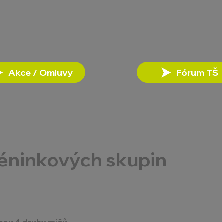
Akce / Omluvy
Fórum TŠ
réninkových skupin
sou 4 druhy míčů.