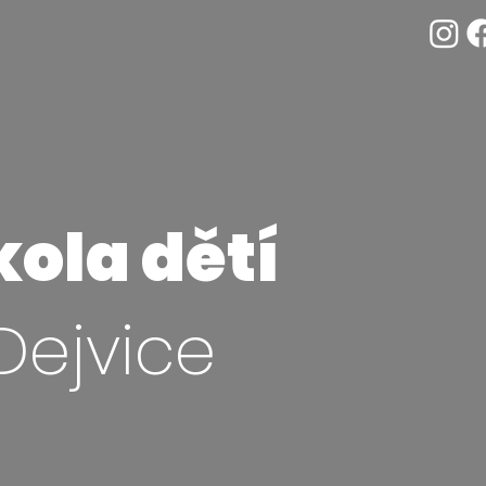
ola dětí
Dejvice