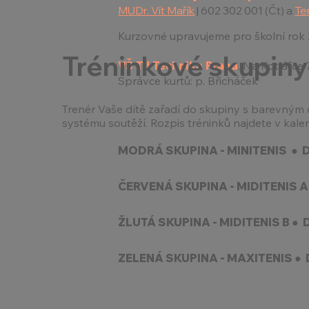
MUDr. Vít Mařík
| 602 302 001 (Čt) a
Te
Kurzovné upravujeme pro školní rok 
Tréninkové skupiny
VŠ TJ Technika Praha
, Na Kotlářce 
Správce kurtů: p. Břicháček
Trenér Vaše dítě zařadí do skupiny s barevným 
systému soutěží. Rozpis tréninků najdete v kale
MODRÁ SKUPINA - MINITENIS ● Dět
ČERVENÁ SKUPINA - MIDITENIS A ● 
ŽLUTÁ SKUPINA - MIDITENIS B ● Dět
ZELENÁ SKUPINA - MAXITENIS ● Dět