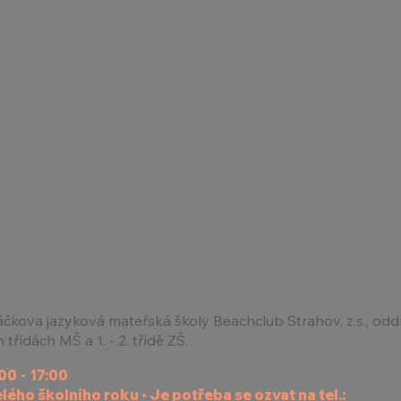
čkova jazyková mateřská školy Beachclub Strahov, z.s., oddíl
 třídách MŠ a 1. - 2. třídě ZŠ.
00 - 17:00
ého školního roku • Je potřeba se ozvat na tel.: