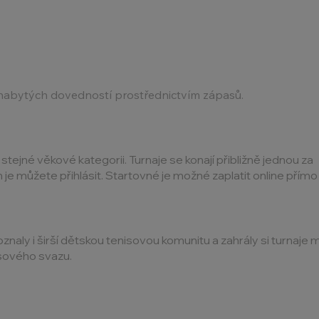
í nabytých dovedností prostřednictvím zápasů.
tejné věkové kategorii. Turnaje se konají přibližně jednou za
m je můžete přihlásit. Startovné je možné zaplatit online přímo 
poznaly i širší dětskou tenisovou komunitu a zahrály si turnaje 
isového svazu.