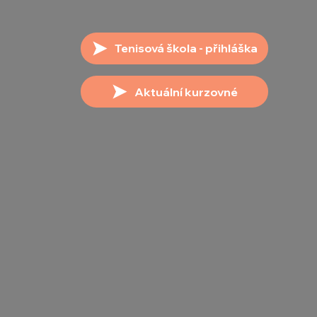
Tenisová škola - přihláška
Aktuální kurzovné