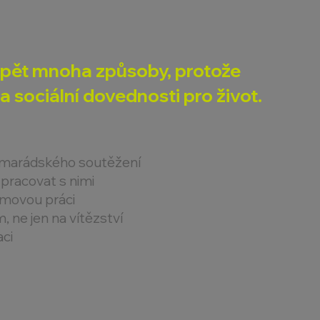
spět mnoha způsoby, protože
 sociální dovednosti pro život.
amarádského soutěžení
pracovat s nimi
ýmovou práci
 ne jen na vítězství
aci