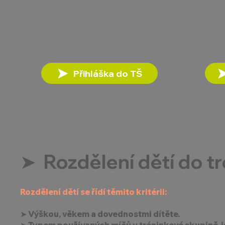
Přihláška do TŠ
➤ Rozdělení dětí do t
Rozdělení dětí se řídí těmito kritérii:
➤ Výškou, věkem a dovednostmi dítěte.
➤ Typem používaných míčů v tréninkové skupině, j