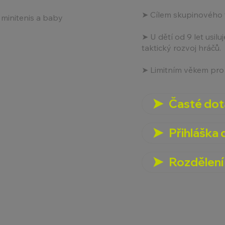
➤ Cílem skupinového t
 minitenis a baby
➤ U dětí od 9 let usil
taktický rozvoj hráčů.
➤ Limitním věkem pro 
Časté dot
Přihláška 
Rozdělení 