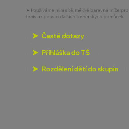
➤ Používáme mini sítě, měkké barevné míče pro
tenis a spoustu dalších trenérských pomůcek.
Časté dotazy
Přihláška do TŠ
Rozdělení dětí do skupin