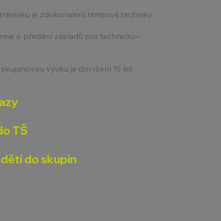
réninku je zdokonalení tenisové techniky.
ujeme o předání základů pro technicko–
skupinovou výuku je dovršení 15 let.
azy
do TŠ
dětí do skupin