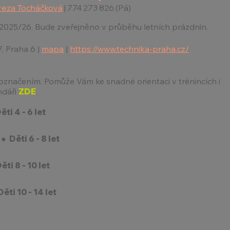
reza Tocháčková
| 774 273 826 (Pá)
2025/26. Bude zveřejněno v průběhu letních prázdnin.
7, Praha 6 |
mapa
|
https://www.technika-praha.cz/
označením. Pomůže Vám ke snadné orientaci v trénincích i
ndáři
ZDE
.
i 4 - 6 let
Děti 6 - 8 let
i 8 - 10 let
i 10 - 14 let