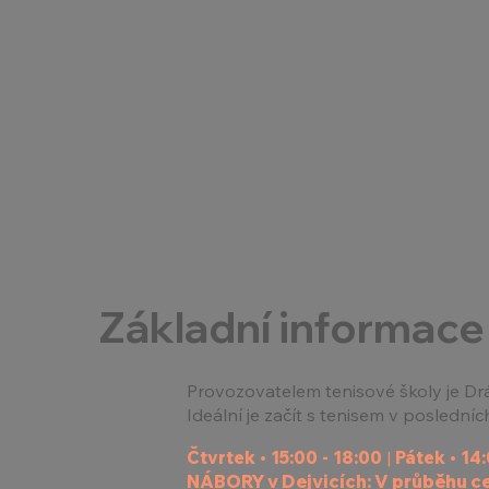
Základní informace
Provozovatelem tenisové školy je Drá
Ideální je začít s tenisem v posledních
Čtvrtek • 15:00 - 18:00
|
Pátek • 14:
NÁBORY v Dejvicích:
V průběhu cel