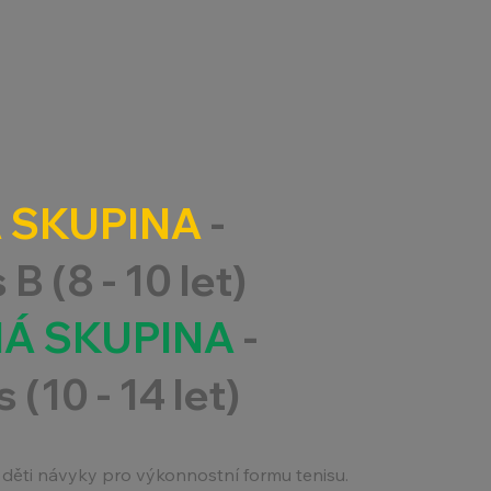
 SKUPINA
-
B (8 - 10 let)
Á SKUPINA
-
 (10 - 14 let)
 děti návyky pro výkonnostní formu tenisu.