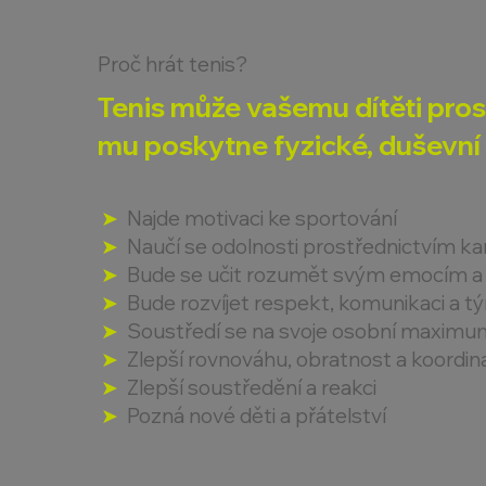
Proč hrát tenis?
Tenis může vašemu dítěti pro
mu poskytne fyzické, duševní a
➤
Najde motivaci ke sportování
➤
Naučí se odolnosti prostřednictvím k
➤
Bude se učit rozumět svým emocím a 
➤
Bude rozvíjet respekt, komunikaci a t
➤
Soustředí se na svoje osobní maximum,
➤
Zlepší rovnováhu, obratnost a koordin
➤
Zlepší soustředění a reakci
➤
Pozná nové děti a přátelství