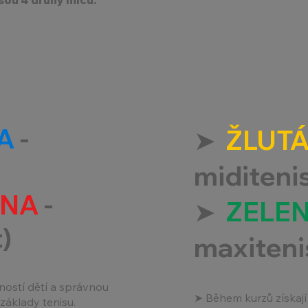
A
-
➤
ŽLUTÁ
miditenis 
INA
-
➤
ZELEN
t)
maxitenis
ostí dětí a správnou
➤ Během kurzů získají
 základy tenisu.