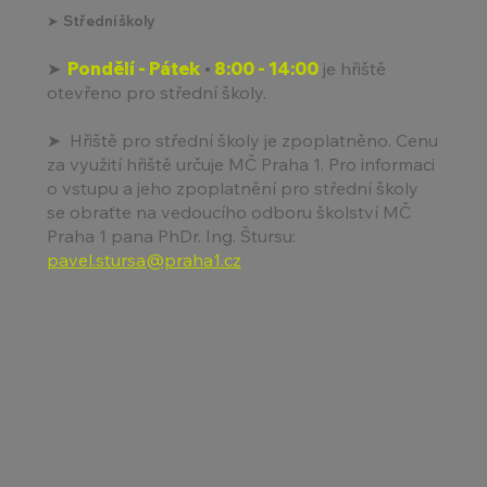
➤ Střední školy
➤
Pondělí - Pátek
•
​
8:00 - 14:00
je hřiště
otevřeno pro střední školy.
➤
Hřiště pro střední školy je zpoplatněno. Cenu
za využití hřiště určuje MČ Praha 1. Pro informaci
o vstupu a jeho zpoplatnění pro střední školy
se obraťte na vedoucího odboru školství MČ
Praha 1 pana PhDr. Ing. Štursu:
pavel.stursa@praha1.cz