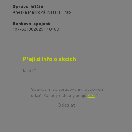
Správci hřiště:
Anežka Maříková, Natalia Hrab
Bankovní spojení:
107-6813820257 / 0100
Přeji si info o akcích
Email
*
Souhlasím se zpracováním osobních 
údajů. Zásady ochrany údajů 
ZDE
*
Odeslat