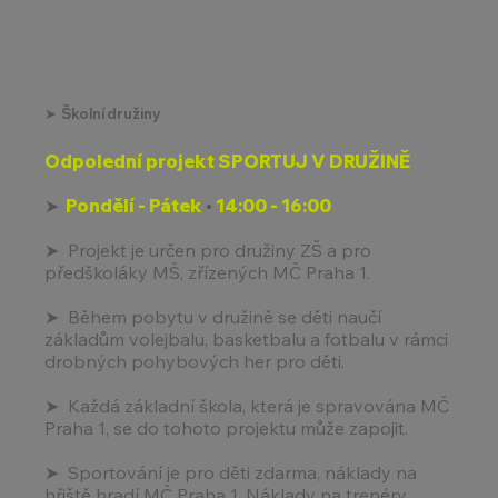
➤ Školní družiny
Odpolední projekt SPORTUJ V DRUŽINĚ
➤
Pondělí - Pátek
•
14:00 - 16:00
➤ Projekt je určen pro družiny ZŠ a pro
předškoláky MŠ, zřízených MČ Praha 1.
➤ Během pobytu v družině se děti naučí
základům volejbalu, basketbalu a fotbalu v rámci
drobných pohybových her pro děti.
➤ Každá základní škola, která je spravována MČ
Praha 1, se do tohoto projektu může zapojit.
➤ Sportování je pro děti zdarma, náklady na
hřiště hradí MČ Praha 1. Náklady na trenéry