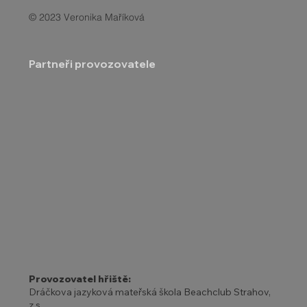
© 2023 Veronika Maříková
Partneři provozovatele
Provozovatel hřiště:
Dráčkova jazyková mateřská škola Beachclub Strahov,
z.s.