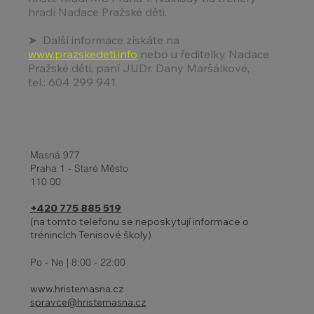
hradí Nadace Pražské děti.
➤ Další informace získáte na
www.prazskedeti.info
nebo u ředitelky Nadace
Pražské děti, paní JUDr. Dany Maršálkové,
tel.: 604 299 941.
Masná 977
Praha 1 - Staré Město
110 00
+420 775 885 519
(na tomto telefonu se neposkytují informace o
trénincích Tenisové školy)
Po - Ne | 8:00 - 22:00
www.hristemasna.cz
spravce@hristemasna.cz