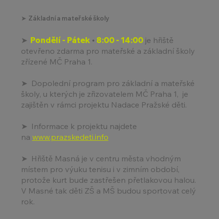
➤ Základní a mateřské školy
➤
Pondělí - Pátek
•
​
8:00 - 14:00
je hřiště
otevřeno zdarma pro mateřské a základní školy
zřízené MČ Praha 1.
➤
Dopolední program pro základní a mateřské
školy, u kterých je zřizovatelem MČ Praha 1, je
zajištěn v rámci projektu Nadace Pražské děti.
➤
Informace k projektu najdete
na
www.prazskedeti.info
➤
Hřiště Masná je v centru města vhodným
místem pro výuku tenisu i v zimním období,
protože kurt bude zastřešen přetlakovou halou.
V Masné tak děti ZŠ a MŠ budou sportovat celý
rok.