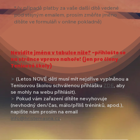
*
(v případě platby za vaše další dítě vedené
pod stejným emailem, prosím změňte jméno
dítěte ve formuláři v online pokladně)
Nevidíte jména v tabulce níže?
-
přihlašte se
na stránce vpravo nahoře! (jen pro členy
Tenisové školy)
➤
(Letos NOVÉ děti musí mít nejdříve vyplněnou a
Tenisovou školou schválenou přihlášku
ZDE
, aby
se mohly na webu přihlásit).
➤
Pokud vám zařazení dítěte nevyhovuje
(nevhodný den/čas, málo/příliš tréninků, apod.),
napište nám prosím na email
info@hristemasna.cz
.