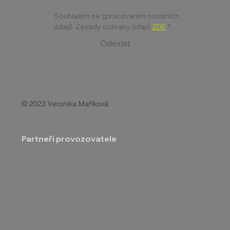
Souhlasím se zpracováním osobních 
údajů. Zásady ochrany údajů 
ZDE
*
Odeslat
© 2023 Veronika Maříková
Partneři provozovatele