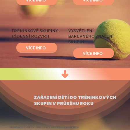
TRÉNINKOVÉ SKUPINY -
VYSVĚTLENÍ
TÝDENNÍ ROZVRH
BAREVNÉHO ZNAČENÍ
SKUPIN
VÍCE INFO
VÍCE INFO
ZAŘAZENÍ DĚTÍ DO TRÉNINKOVÝCH
SKUPIN V PRŮBĚHU ROKU
PŘIJÍMÁNÍ NOVÝCH DĚTÍ DO TENISOVÉ ŠKOLY I PO OFICIÁLNÍCH NÁBORECH