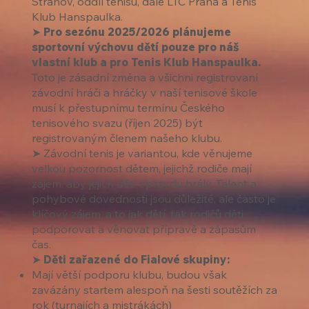
Strahov, oddíl tenisu, dále LTC Praha a Tenis
Klub Hanspaulka.
➤
Pro sezónu 2025/2026 plánujeme
sportovní výchovu dětí pouze pro náš
vlastní klub a pro Tenis Klub Hanspaulka.
Toto je zásadní změna a všichni registrovaní
závodní hráči a hráčky v naší tenisové škole
musí k přestupnímu termínu Českého
tenisového svazu (říjen 2025) být
registrovaným členem našeho klubu.
➤ Závodní tenis je variantou, kde věnujeme
velkou pozornost dětem, jejichž rodiče mají
zájem, aby jejich děti opravdu hrály. Talent a
pohybové dovednosti jsou důležité, ale často je
klíčový zájem, a to jak dětí, tak rodičů děti
podporovat a věnovat přípravě a zápasům
čas.
➤
Děti zařazené do Fialové skupiny:
Mají větší podporu klubu, budou však
zavázány startem alespoň na šesti soutěžích za
rok (turnajích a mistrákách)