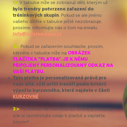
1➤
V tabulce níže se zobrazují děti, kterým už
bylo trenéry potvrzeno zařazení do
tréninkových skupin
. Pokud se ale jméno
vašeho dítěte v tabulce ještě nezobrazuje,
prosíme, informujte nás o tom na emailu
info@hristemasna.cz
.
2➤
Pokud se zařazením souhlasíte, prosím,
klikněte v tabulce níže na
OBRÁZEK
TLAČÍTKA "PLATBA". JE K NĚMU
PŘIPOJENÝ PERSONALIZOVANÝ ODKAZ NA
VAŠI PLATBU.
Tato platba je personalizovaná právě pro
vaše dítě, výši určili trenéři podle kritérií
výpočtu kurzovného, které najdete v části
KURZOVNÉ
.
3➤
Po kliknutí se vám zobrazí online pokladna,
kde si zkontrolujte údaje k platbě a zaplaťte,
prosím*.