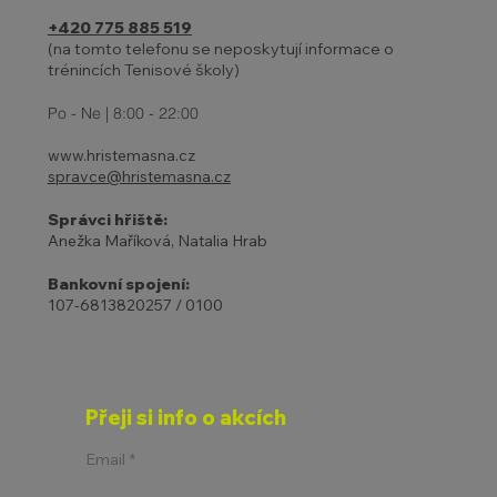
+420 775 885 519
(na tomto telefonu se neposkytují informace o
trénincích Tenisové školy)
Po - Ne | 8:00 - 22:00
www.hristemasna.cz
spravce@hristemasna.cz
Správci hřiště:
Anežka Maříková, Natalia Hrab
Bankovní spojení:
107-6813820257 / 0100
Přeji si info o akcích
Email
*