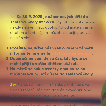
1➤
Ke 30.9. 2025 je nábor nových dětí do
Tenisové školy uzavřen.
V průběhu roku se ale
někdy nějaké místo uvolní. Pokud máte s vaším
dítětem o tenis zájem, můžete se přijít podívat
na trénink:
Prosíme, nejdříve nás však o vašem záměru
informujte na emailu
info@hristemasna.cz
.
Doporučíme vám den a čas, kdy byste se
mohli přijít s vaším dítětem ukázat.
Na místě se pak s trenéry domluvíte na
možnostech přijetí dítěte do Tenisové školy.
2➤
Po seznámení na tréninku a dohodě s vámi
trenéři zařadí vaše dítě do tréninkové skupiny,
jeho jméno se zobrazí v tabulce níže.
⚠️ Aby se vám obsah tabulek na webu zobrazil,