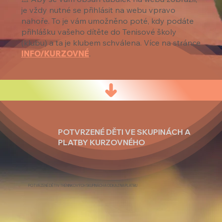
je vždy nutné se přihlásit na webu vpravo
nahoře. To je vám umožněno poté, kdy podáte
přihlášku vašeho dítěte do Tenisové školy
(klubu) a ta je klubem schválena. Více na stránce
INFO/KURZOVNÉ
.
POTVRZENÉ DĚTI VE SKUPINÁCH A
PLATBY KURZOVNÉHO
POTVRZENÉ DĚTI V TRÉNINKOVÝCH SKUPINÁCH A ODKAZ NA PLATBU