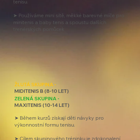
tenisu.
➤ Používáme mini sítě, měkké barevné míče pro
minitenis a baby tenis a spoustu dalších
trenérských pomůcek
ŽLUTÁ SKUPINA -
MIDITENIS B (8-10 LET)
ZELENÁ SKUPINA -
MAXITENIS (10-14 LET)
➤ Během kurzů získají děti návyky pro
výkonnostní formu tenisu.
➤ Cílem skupinového tréninku je zdokonalení