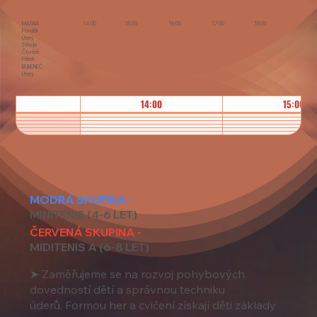
MASNÁ
14:00
15:00
16:00
17:00
18:00
Pondělí
Úterý
Středa
Čtvrtek
Pátek
BUBENEČ
Úterý
14:00
15:00
MODRÁ SKUPINA -
MINITENIS (4-6 LET)
ČERVENÁ SKUPINA -
MIDITENIS A (6-8 LET)
➤ Zaměřujeme se na rozvoj pohybových
dovedností dětí a správnou techniku
úderů. Formou her a cvičení získají děti základy