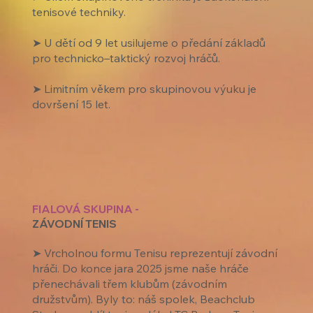
tenisové techniky.
➤ U dětí od 9 let usilujeme o předání základů
pro technicko–taktický rozvoj hráčů.
➤ Limitním věkem pro skupinovou výuku je
dovršení 15 let.
FIALOVÁ SKUPINA -
ZÁVODNÍ TENIS
➤ Vrcholnou formu Tenisu reprezentují závodní
hráči. Do konce jara 2025 jsme naše hráče
přenechávali třem klubům (závodním
družstvům). Byly to: náš spolek, Beachclub