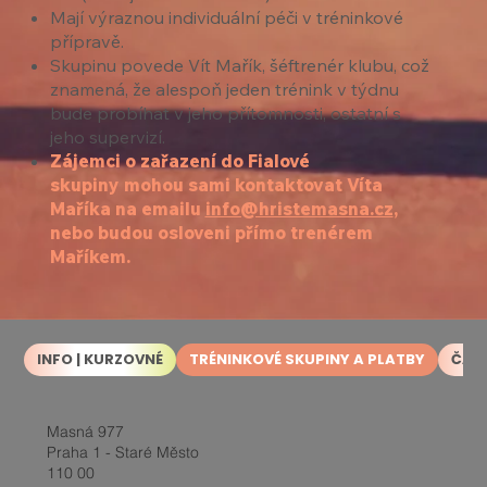
Mají výraznou individuální péči v tréninkové
přípravě.
Skupinu povede Vít Mařík, šéftrenér klubu, což
znamená, že alespoň jeden trénink v týdnu
bude probíhat v jeho přítomnosti, ostatní s
jeho supervizí.
Zájemci o zařazení do Fialové
skupiny mohou sami kontaktovat Víta
Maříka na emailu
info@hristemasna.cz
,
nebo budou osloveni přímo trenérem
Maříkem.
INFO | KURZOVNÉ
TRÉNINKOVÉ SKUPINY A PLATBY
ČAS
Masná 977
Praha 1 - Staré Město
110 00