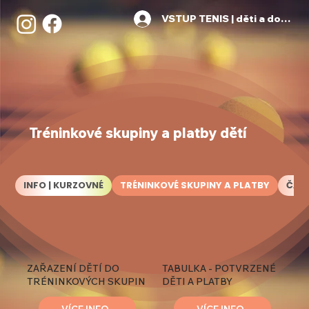
VSTUP TENIS | děti a dospělí
Tréninkové skupiny a platby dětí
INFO | KURZOVNÉ
TRÉNINKOVÉ SKUPINY A PLATBY
ČAS
ZAŘAZENÍ DĚTÍ DO
TABULKA - POTVRZENÉ
TRÉNINKOVÝCH SKUPIN
DĚTI A PLATBY
VÍCE INFO
VÍCE INFO