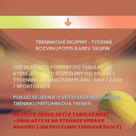
TRÉNINKOVÉ SKUPINY - TÝDENNÍ
ROZVRH
|
POPIS BAREV SKUPIN
ZDE SE MŮŽETE PODÍVAT DO TABULKY, VE
KTERÉ JSOU DĚTI ROZDĚLENY DO SKUPIN V
TÝDENNÍM TRÉNINKOVÉM PLÁNU - DNY / ČASY
/ SPORTOVIŠTĚ
POKUD SE JEDNÁ O VĚTŠÍ SKUPINU, JSOU NA
TRÉNINKU PŘÍTOMNI DVA TRENÉŘI
NEVIDÍTE JMÉNA DĚTÍ V TABULCE NÍŽE?
- PŘIHLAŠTE SE NA STRÁNCE VPRAVO
NAHOŘE! (JEN PRO ČLENY TENISOVÉ ŠKOLY)