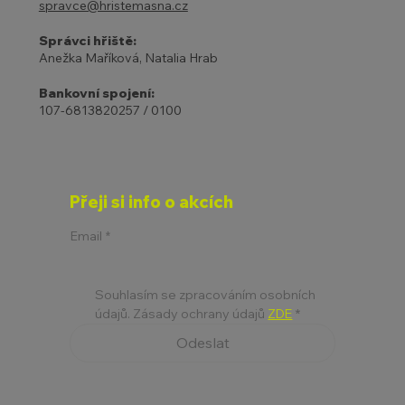
spravce@hristemasna.cz
Správci hřiště:
Anežka Maříková, Natalia Hrab
Bankovní spojení:
107-6813820257 / 0100
Přeji si info o akcích
Email
*
Souhlasím se zpracováním osobních 
údajů. Zásady ochrany údajů 
ZDE
*
Odeslat