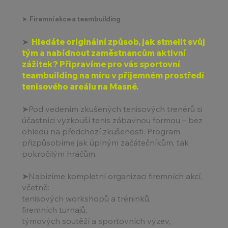
➤ Firemní akce a teambuilding
➤
Hledáte originální způsob, jak stmelit svůj
tým a nabídnout zaměstnancům aktivní
zážitek? Připravíme pro vás sportovní
teambuilding na míru v příjemném prostředí
tenisového areálu na Masné.
➤
Pod vedením zkušených tenisových trenérů si
účastníci vyzkouší tenis zábavnou formou – bez
ohledu na předchozí zkušenosti. Program
přizpůsobíme jak úplným začátečníkům, tak
pokročilým hráčům.
➤
Nabízíme kompletní organizaci firemních akcí,
včetně:
⁠tenisových workshopů a tréninků,
⁠firemních turnajů,
⁠týmových soutěží a sportovních výzev,