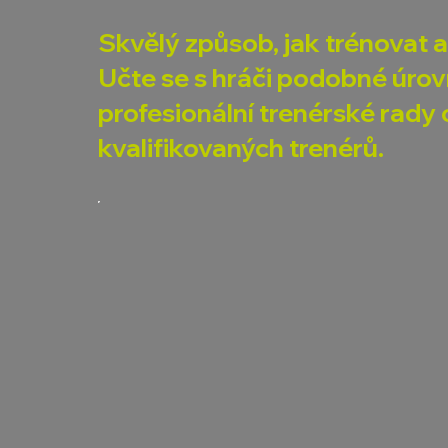
Skvělý způsob, jak trénovat a
Učte se s hráči podobné úrov
profesionální trenérské rad
kvalifikovaných trenérů.