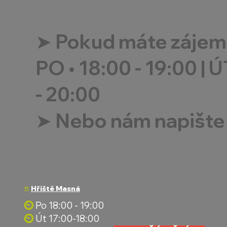
➤
Pokud máte zájem, 
PO
•
18:00 - 19:00
|
Ú
- 20:00
➤
Nebo nám napište 
𖠿
Hřiště Masná
⏲︎
Po 18:00 - 19:00
⏲︎
Út 17:00-18:00