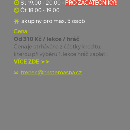
⏲︎
St 19:00 - 20:00
-
PRO ZAČÁTEČNÍKY!!
⏲︎
Čt 18:00 - 19:00
유
skupiny pro max. 5 osob
Cena
Od 310 Kč / lekce / hráč
Cena je strhávána z částky kreditu,
kterou při výběru 1. lekce hráč zaplatí.
VÍCE ZDE ➤➤
✉
treneri@hristemasna.cz