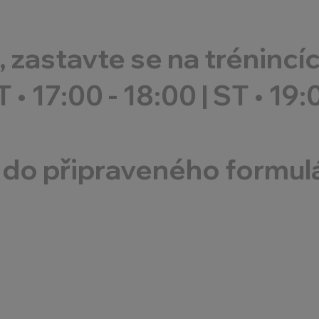
zastavte se na trénincí
T
•
17:00 - 18:00
|
ST
•
19:
do připraveného formul