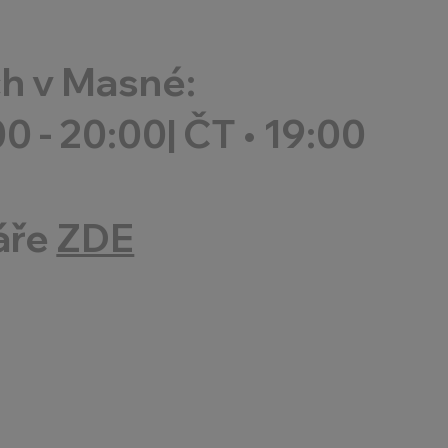
ch v Masné:
00 - 20:00
|
ČT
•
19:00
áře
ZDE