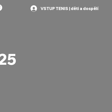
VSTUP TENIS | děti a dospělí
025