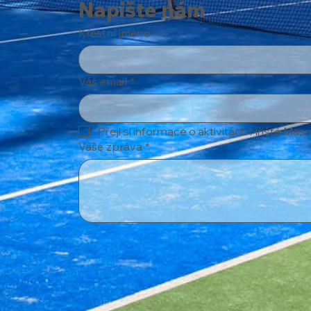
Napište nám
Křestní jméno
Váš email
*
Přeji si informace o aktivitách Hřiště Masn
Vaše zpráva
*