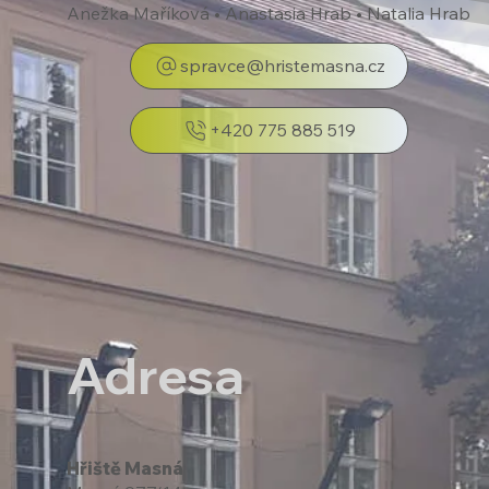
Anežka Maříková • Anastasia Hrab • Natalia Hrab
spravce@hristemasna.cz
+420 775 885 519
Adresa
Hřiště Masná