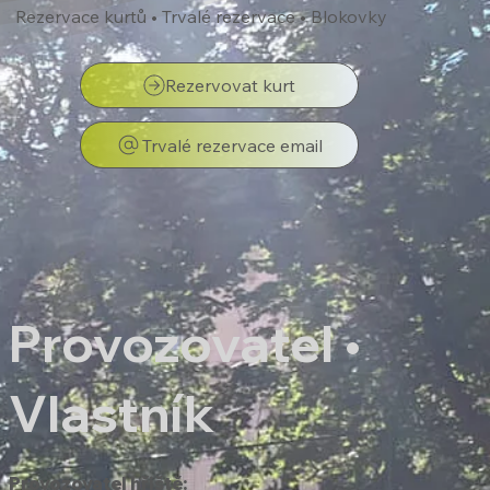
Rezervace kurtů • Trvalé rezervace • Blokovky
Rezervovat kurt
Trvalé rezervace email
Provozovatel •
Vlastník
Provozovatel hřiště: