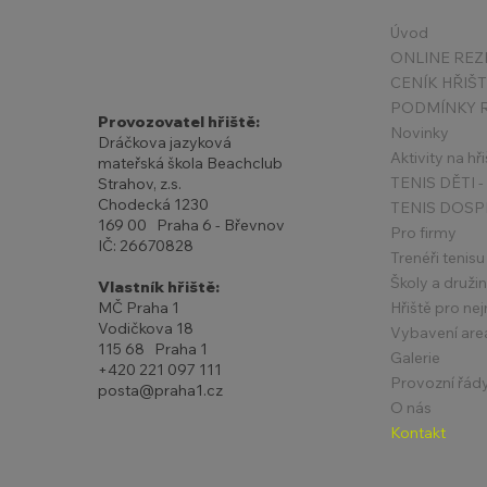
Úvod
ONLINE REZ
CENÍK HŘIŠ
Provozovatel hřiště:
Novinky
Dráčkova jazyková
Aktivity na hři
mateřská škola Beachclub
Strahov, z.s.
Chodecká 1230
TENIS DOSP
169 00 Praha 6 - Břevnov
Pro firmy
IČ: 26670828
Trenéři tenisu
Školy a druži
Vlastník hřiště:
Hřiště pro ne
MČ Praha 1
Vodičkova 18
Vybavení are
115 68 Praha 1
Galerie
+420 221 097 111
Provozní řád
posta@praha1.cz
O nás
Kontakt