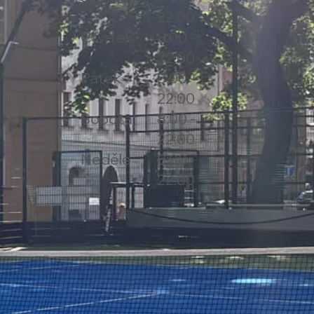
22:00
Čtvrtek
8:00 -
22:00
Pátek
8:00 -
22:00
Sobota
8:00 -
22:00
Neděle
8:00 -
22:00