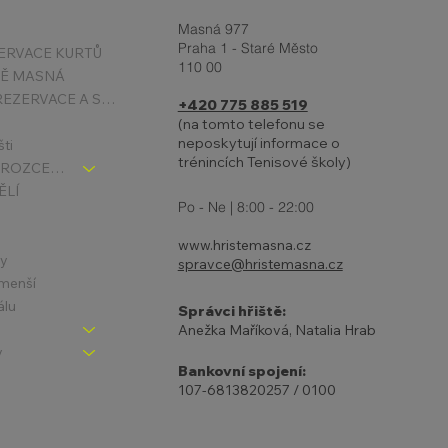
Masná 977
Praha 1 - Staré Město
ERVACE KURTŮ
110 00
TĚ MASNÁ
PODMÍNKY REZERVACE A STORNA
+420 775 885 519
(na tomto telefonu se
neposkytují informace o
šti
trénincích Tenisové školy)
TENIS DĚTI - ROZCESTNÍK
ĚLÍ
Po - Ne | 8:00 - 22:00
www.hristemasna.cz
ny
spravce@hristemasna.cz
jmenší
álu
Správci hřiště:
Anežka Maříková, Natalia Hrab
y
Bankovní spojení:
107-6813820257 / 0100