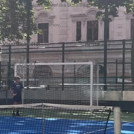
Dráčkova jazyková mateřská škola Beachclub
Strahov, z.s.
Chodecká 1230
169 00 Praha 6 - Břevnov
IČ: 26670828
Vlastník hřiště:
MČ Praha 1
Vodičkova 18
115 68 Praha 1
+420 221 097 111
posta@praha1.cz