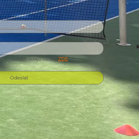
ím osobních údajů. GDPR 
ZDE
*
Odeslat