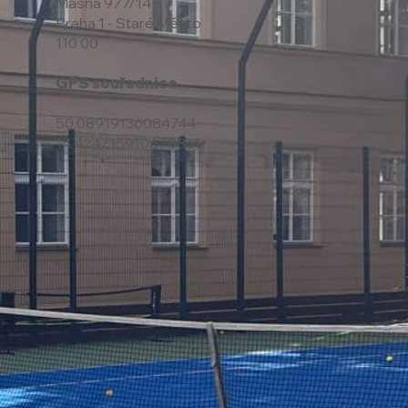
Masná 977/14
Praha 1 - Staré Město
110 00
GPS souřadnice
50.08919136084744
14.424715910678861