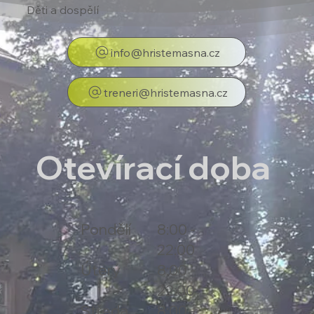
Děti a dospělí
info@hristemasna.cz
treneri@hristemasna.cz
Otevírací doba
Pondělí
8:00 -
22:00
Úterý
8:00 -
22:00
Středa
8:00 -