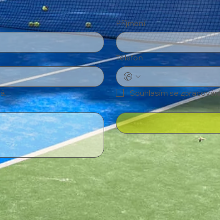
Příjmení
Telefon
á.
Souhlasím se zpracován