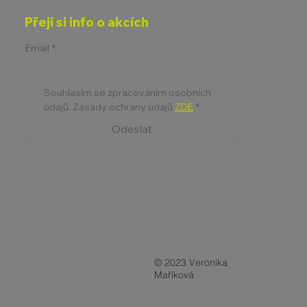
Přeji si info o akcích
Email
*
Souhlasím se zpracováním osobních 
údajů. Zásady ochrany údajů 
ZDE
*
Odeslat
© 2023 Veronika
Maříková