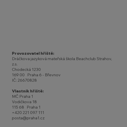
Provozovatel hřiště:
Dráčkova jazyková mateřská škola Beachclub Strahov,
z.s.
Chodecká 1230
169 00 Praha 6 - Břevnov
IČ: 26670828
Vlastník hřiště:
MČ Praha 1
Vodičkova 18
115 68 Praha 1
+420 221 097 111
posta@praha1.cz