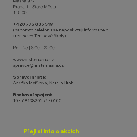
Masná 977
Praha 1 - Staré Město
110 00
+420 775 885 519
(na tomto telefonu se neposkytují informace o
trénincích Tenisové školy)
Po - Ne | 8:00 - 22:00
www.hristemasna.cz
spravce@hristemasna.cz
Správci hřiště:
Anežka Maříková, Natalia Hrab
Bankovní spojení:
107-6813820257 / 0100
Přeji si info o akcích