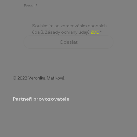
Email
*
Souhlasím se zpracováním osobních 
údajů. Zásady ochrany údajů 
ZDE
*
Odeslat
© 2023 Veronika Maříková
Partneři provozovatele