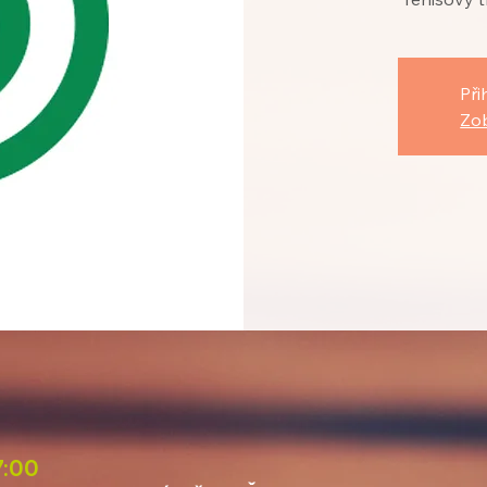
Při
Zob
7:00