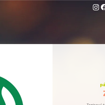
pá
Tenisový t