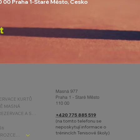
10 00 Praha 1-Staré Město, Česko
t
Masná 977
Praha 1 - Staré Město
ERVACE KURTŮ
110 00
TĚ MASNÁ
PODMÍNKY REZERVACE A STORNA
+420 775 885 519
(na tomto telefonu se
neposkytují informace o
šti
trénincích Tenisové školy)
TENIS DĚTI - ROZCESTNÍK