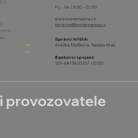
ĚLÍ
Po - Ne | 8:00 - 22:00
www.hristemasna.cz
ny
spravce@hristemasna.cz
jmenší
álu
Správci hřiště:
Anežka Maříková, Natalia Hrab
y
Bankovní spojení:
107-6813820257 / 0100
i provozovatele