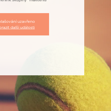
hlašování uzavřeno
razit další události