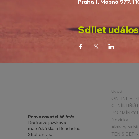
Praha 1, Masná 977, 1
Sdílet událos
Úvod
ONLINE REZ
CENÍK HŘIŠ
Provozovatel hřiště:
Novinky
Dráčkova jazyková
Aktivity na hři
mateřská škola Beachclub
Strahov, z.s.