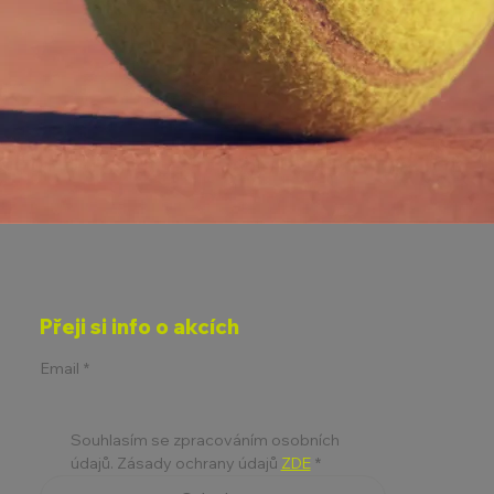
Přeji si info o akcích
Email
*
Souhlasím se zpracováním osobních 
údajů. Zásady ochrany údajů 
ZDE
*