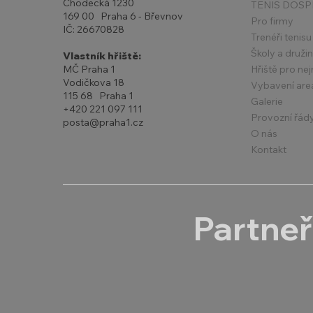
Chodecká 1230
TENIS DOSP
169 00 Praha 6 - Břevnov
Pro firmy
IČ: 26670828
Trenéři tenisu
Školy a druži
Vlastník hřiště:
Hřiště pro ne
MČ Praha 1
Vodičkova 18
Vybavení are
115 68 Praha 1
Galerie
+420 221 097 111
Provozní řád
posta@praha1.cz
O nás
Kontakt
Partneř