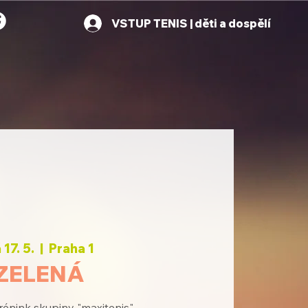
VSTUP TENIS | děti a dospělí
 17. 5.
  |  
Praha 1
ZELENÁ
rénink skupiny "maxitenis"