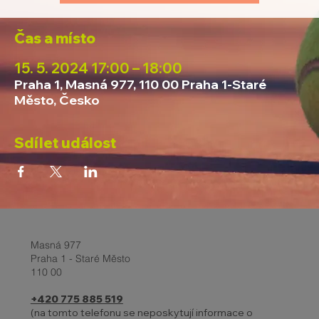
Čas a místo
15. 5. 2024 17:00 – 18:00
Praha 1, Masná 977, 110 00 Praha 1-Staré
Město, Česko
Sdílet událost
Masná 977
Praha 1 - Staré Město
110 00
+420 775 885 519
(na tomto telefonu se neposkytují informace o