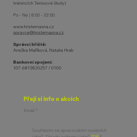
trénincích Tenisové školy)
Po - Ne | 8:00 - 22:00
www.hristemasna.cz
spravce@hristemasna.cz
Správci hřiště:
Anežka Maříková, Natalia Hrab
Bankovní spojení:
107-6813820257 / 0100
Přeji si info o akcích
Email
*
Souhlasím se zpracováním osobních 
údajů. Zásady ochrany údajů 
ZDE
*