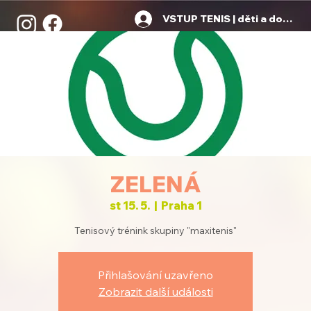
VSTUP TENIS | děti a dospělí
ZELENÁ
st 15. 5.
  |  
Praha 1
Tenisový trénink skupiny "maxitenis"
Přihlašování uzavřeno
Zobrazit další události