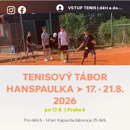
VSTUP TENIS | děti a dospělí
TENISOVÝ TÁBOR
HANSPAULKA ➤ 17. - 21.8.
2026
po 17. 8.
  |  
Praha 6
Pro děti 6 - 14 let. Kapacita tábora je 25 dětí.