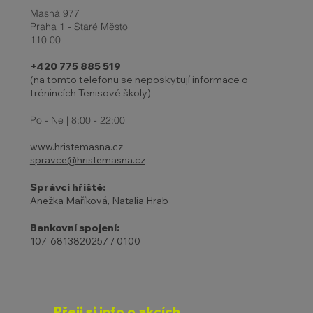
Masná 977
Praha 1 - Staré Město
110 00
+420 775 885 519
(na tomto telefonu se neposkytují informace o
trénincích Tenisové školy)
Po - Ne | 8:00 - 22:00
www.hristemasna.cz
spravce@hristemasna.cz
Správci hřiště:
Anežka Maříková, Natalia Hrab
Bankovní spojení:
107-6813820257 / 0100
Přeji si info o akcích