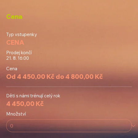
Cena
Typ vstupenky
CENA
Prodej končí
21. 8. 16:00
Cena
Od 4 450,00 Kč do 4 800,00 Kč
Děti s námi trénují celý rok
4 450,00 Kč
Množství