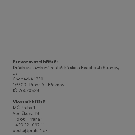
Provozovatel hřiště:
Dráčkova jazyková mateřská škola Beachclub Strahov,
z.s.
Chodecká 1230
169 00 Praha 6 - Břevnov
IČ: 26670828
Vlastník hřiště:
MČ Praha 1
Vodičkova 18
115 68 Praha 1
+420 221 097 111
posta@praha1.cz