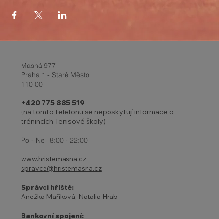
Masná 977
Praha 1 - Staré Město
110 00
+420 775 885 519
(na tomto telefonu se neposkytují informace o
trénincích Tenisové školy)
Po - Ne | 8:00 - 22:00
www.hristemasna.cz
spravce@hristemasna.cz
Správci hřiště:
Anežka Maříková, Natalia Hrab
Bankovní spojení: