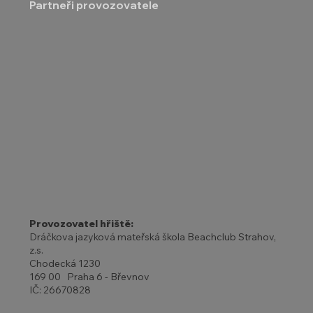
Partneři provozovatele
Provozovatel hřiště:
Dráčkova jazyková mateřská škola Beachclub Strahov,
z.s.
Chodecká 1230
169 00 Praha 6 - Břevnov
IČ: 26670828