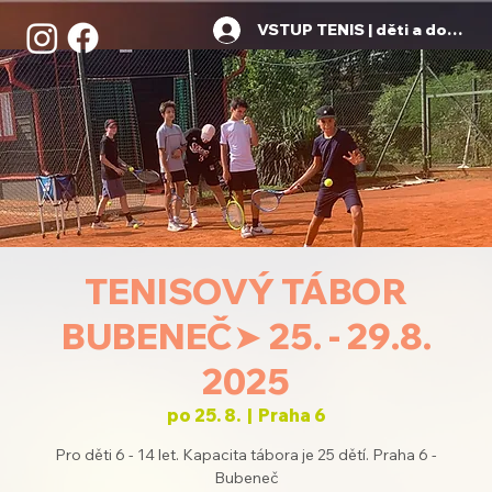
VSTUP TENIS | děti a dospělí
TENISOVÝ TÁBOR
BUBENEČ➤ 25. - 29.8.
2025
po 25. 8.
  |  
Praha 6
Pro děti 6 - 14 let. Kapacita tábora je 25 dětí. Praha 6 -
Bubeneč