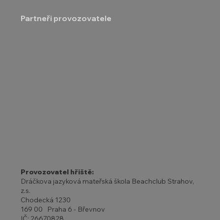
Partneři provozovatele
Provozovatel hřiště:
Dráčkova jazyková mateřská škola Beachclub Strahov,
z.s.
Chodecká 1230
169 00 Praha 6 - Břevnov
IČ: 26670828