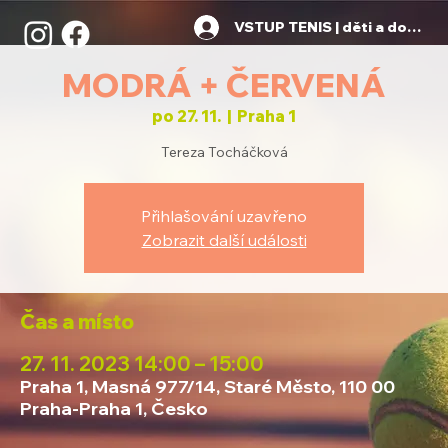
VSTUP TENIS | děti a dospělí
MODRÁ + ČERVENÁ
po 27. 11.
  |  
Praha 1
Tereza Tocháčková
Přihlašování uzavřeno
Zobrazit další události
Čas a místo
27. 11. 2023 14:00 – 15:00
Praha 1, Masná 977/14, Staré Město, 110 00
Praha-Praha 1, Česko