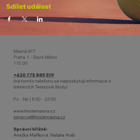
Sdílet událost
Masná 977
Praha 1 - Staré Město
110 00
+420 775 885 519
(na tomto telefonu se neposkytují informace o
trénincích Tenisové školy)
Po - Ne | 8:00 - 22:00
www.hristemasna.cz
spravce@hristemasna.cz
Správci hřiště:
Anežka Maříková, Natalia Hrab