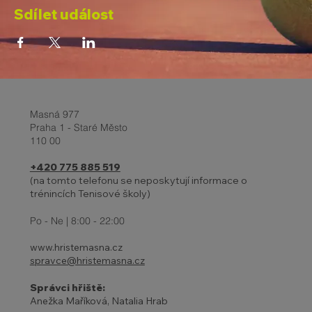
Sdílet událost
Masná 977
Praha 1 - Staré Město
110 00
+420 775 885 519
(na tomto telefonu se neposkytují informace o
trénincích Tenisové školy)
Po - Ne | 8:00 - 22:00
www.hristemasna.cz
spravce@hristemasna.cz
Správci hřiště:
Anežka Maříková, Natalia Hrab