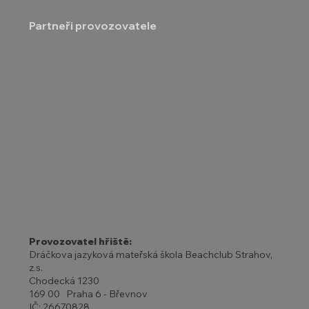
Partneři provozovatele
Provozovatel hřiště:
Dráčkova jazyková mateřská škola Beachclub Strahov,
z.s.
Chodecká 1230
169 00 Praha 6 - Břevnov
IČ: 26670828