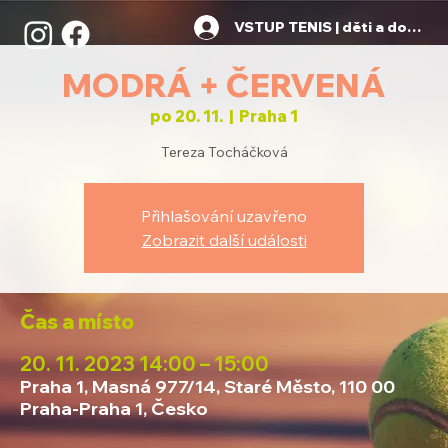
VSTUP TENIS | děti a dospělí
MODRÁ + ČERVENÁ
po 20. 11.
  |  
Praha 1
Tereza Tocháčková
Přihlašování uzavřeno
Zobrazit další události
Čas a místo
20. 11. 2023 14:00 – 15:00
Praha 1, Masná 977/14, Staré Město, 110 00
Praha-Praha 1, Česko