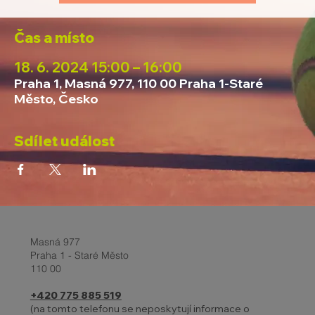
Čas a místo
18. 6. 2024 15:00 – 16:00
Praha 1, Masná 977, 110 00 Praha 1-Staré
Město, Česko
Sdílet událost
Masná 977
Praha 1 - Staré Město
110 00
+420 775 885 519
(na tomto telefonu se neposkytují informace o