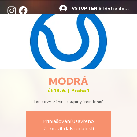
VSTUP TENIS | děti a dospělí
MODRÁ
út 18. 6.
  |  
Praha 1
Tenisový trénink skupiny "minitenis"
Přihlašování uzavřeno
Zobrazit další události