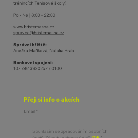
trénincích Tenisové školy)
Po - Ne | 8:00 - 22:00
www.hristemasna.cz
spravce@hristemasna.cz
Správci hřiště:
Anežka Maříková, Natalia Hrab
Bankovní spojení:
107-6813820257 / 0100
Přeji si info o akcích
Email
*
Souhlasím se zpracováním osobních 
údajů. Zásady ochrany údajů 
ZDE
*