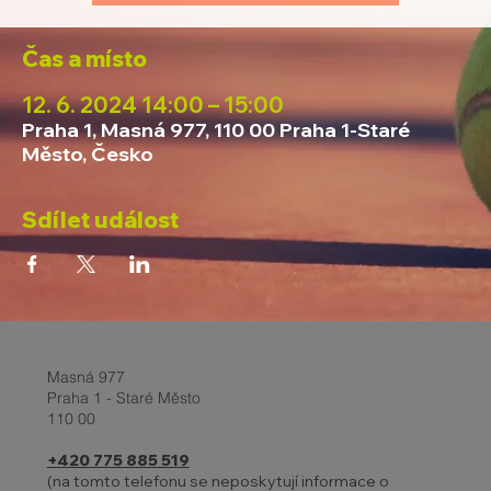
Čas a místo
12. 6. 2024 14:00 – 15:00
Praha 1, Masná 977, 110 00 Praha 1-Staré
Město, Česko
Sdílet událost
Masná 977
Praha 1 - Staré Město
110 00
+420 775 885 519
(na tomto telefonu se neposkytují informace o