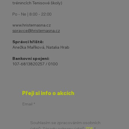
trénincích Tenisové školy)
Po - Ne | 8:00 - 22:00
www.hristemasna.cz
spravce@hristemasna.cz
Správci hřiště:
Anežka Maříková, Natalia Hrab
Bankovní spojení:
107-6813820257 / 0100
Přeji si info o akcích
Email
*
Souhlasím se zpracováním osobních 
údajů. Zásady ochrany údajů 
ZDE
*