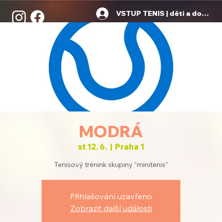
VSTUP TENIS | děti a dospělí
MODRÁ
st 12. 6.
  |  
Praha 1
Tenisový trénink skupiny "minitenis"
Přihlašování uzavřeno
Zobrazit další události