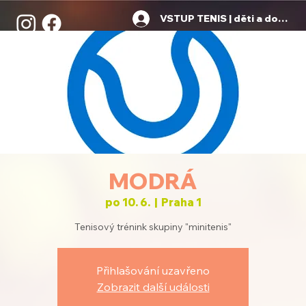
VSTUP TENIS | děti a dospělí
MODRÁ
po 10. 6.
  |  
Praha 1
Tenisový trénink skupiny "minitenis"
Přihlašování uzavřeno
Zobrazit další události