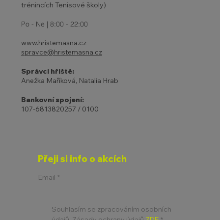
trénincích Tenisové školy)
Po - Ne | 8:00 - 22:00
www.hristemasna.cz
spravce@hristemasna.cz
Správci hřiště:
Anežka Maříková, Natalia Hrab
Bankovní spojení:
107-6813820257 / 0100
Přeji si info o akcích
Email
*
Souhlasím se zpracováním osobních 
údajů. Zásady ochrany údajů 
ZDE
*