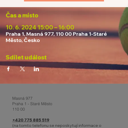
Čas a místo
10. 6. 2024 15:00 – 16:00
Praha 1, Masná 977, 110 00 Praha 1-Staré
Město, Česko
Sdílet událost
Masná 977
Praha 1 - Staré Město
110 00
+420 775 885 519
(na tomto telefonu se neposkytují informace o