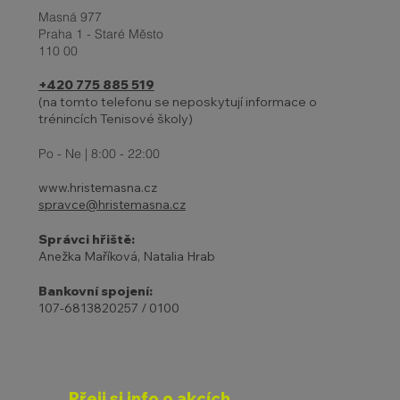
Masná 977
Praha 1 - Staré Město
110 00
+420 775 885 519
(na tomto telefonu se neposkytují informace o
trénincích Tenisové školy)
Po - Ne | 8:00 - 22:00
www.hristemasna.cz
spravce@hristemasna.cz
Správci hřiště:
Anežka Maříková, Natalia Hrab
Bankovní spojení:
107-6813820257 / 0100
Přeji si info o akcích