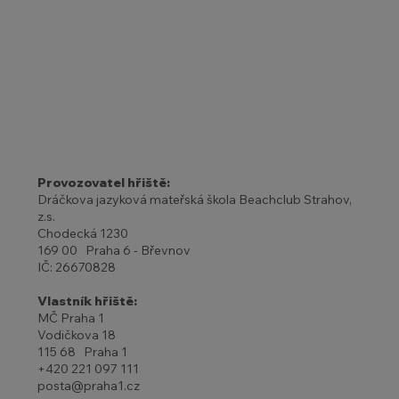
Provozovatel hřiště:
Dráčkova jazyková mateřská škola Beachclub Strahov,
z.s.
Chodecká 1230
169 00 Praha 6 - Břevnov
IČ: 26670828
Vlastník hřiště:
MČ Praha 1
Vodičkova 18
115 68 Praha 1
+420 221 097 111
posta@praha1.cz