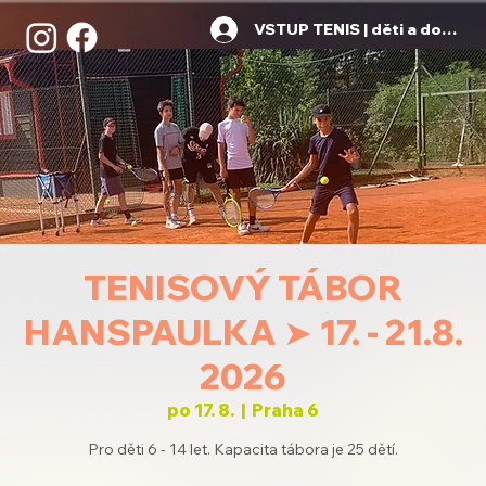
VSTUP TENIS | děti a dospělí
TENISOVÝ TÁBOR
HANSPAULKA ➤ 17. - 21.8.
2026
po 17. 8.
  |  
Praha 6
Pro děti 6 - 14 let. Kapacita tábora je 25 dětí.