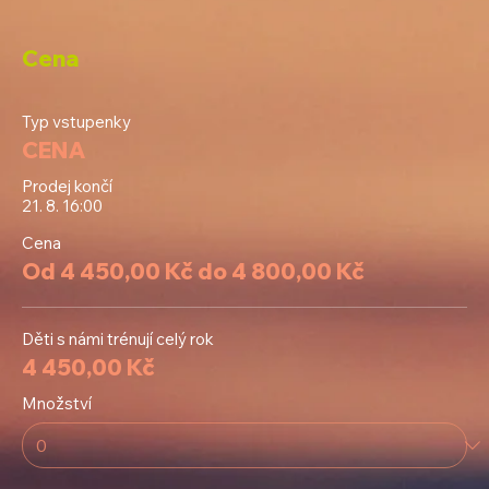
Cena
Typ vstupenky
CENA
Prodej končí
21. 8. 16:00
Cena
Od 4 450,00 Kč do 4 800,00 Kč
Děti s námi trénují celý rok
4 450,00 Kč
Množství