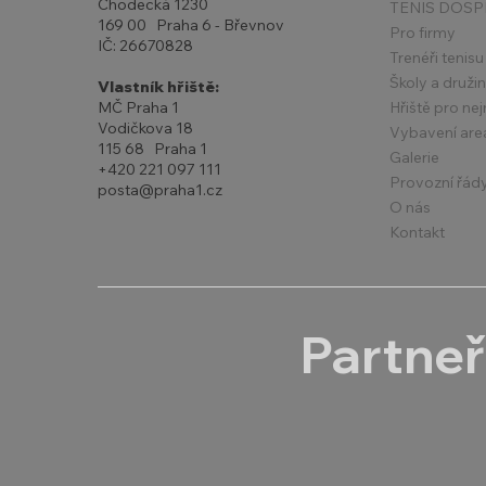
Chodecká 1230
TENIS DOSP
169 00 Praha 6 - Břevnov
Pro firmy
IČ: 26670828
Trenéři tenisu
Školy a druži
Vlastník hřiště:
Hřiště pro ne
MČ Praha 1
Vodičkova 18
Vybavení are
115 68 Praha 1
Galerie
+420 221 097 111
Provozní řád
posta@praha1.cz
O nás
Kontakt
Partneř