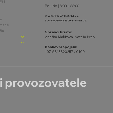
ĚLÍ
Po - Ne | 8:00 - 22:00
www.hristemasna.cz
ny
spravce@hristemasna.cz
jmenší
álu
Správci hřiště:
Anežka Maříková, Natalia Hrab
y
Bankovní spojení:
107-6813820257 / 0100
i provozovatele