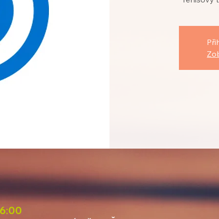
Při
Zob
16:00