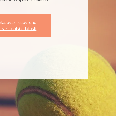
hlašování uzavřeno
razit další události