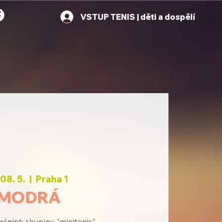
VSTUP TENIS | děti a dospělí
 08. 5.
  |  
Praha 1
MODRÁ
rénink skupiny "minitenis"