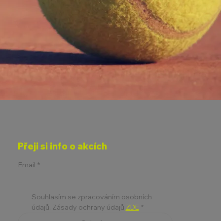
Přeji si info o akcích
Email
*
Souhlasím se zpracováním osobních 
údajů. Zásady ochrany údajů 
ZDE
*