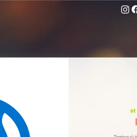
st
Tenisový t