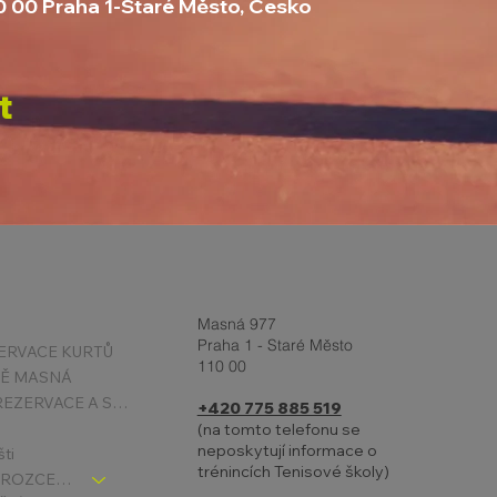
10 00 Praha 1-Staré Město, Česko
t
Masná 977
Praha 1 - Staré Město
ERVACE KURTŮ
110 00
TĚ MASNÁ
PODMÍNKY REZERVACE A STORNA
+420 775 885 519
(na tomto telefonu se
neposkytují informace o
šti
trénincích Tenisové školy)
TENIS DĚTI - ROZCESTNÍK