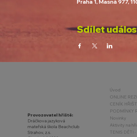
Praha 1, Masná 977, 1
Sdílet událos
Úvod
ONLINE REZ
CENÍK HŘIŠ
Provozovatel hřiště:
Novinky
Dráčkova jazyková
Aktivity na hři
mateřská škola Beachclub
Strahov, z.s.