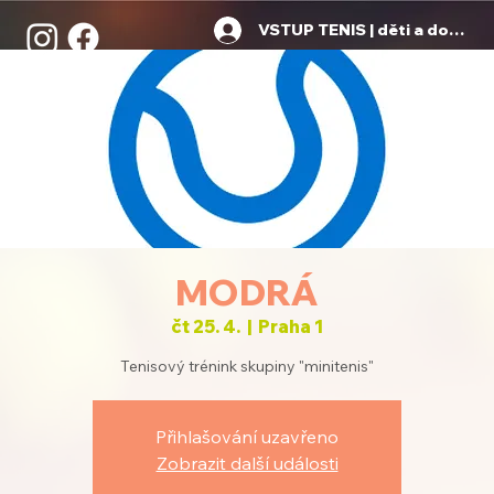
VSTUP TENIS | děti a dospělí
MODRÁ
čt 25. 4.
  |  
Praha 1
Tenisový trénink skupiny "minitenis"
Přihlašování uzavřeno
Zobrazit další události