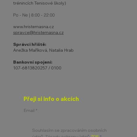
trénincích Tenisové školy)
Po - Ne | 8:00 - 22:00
www.hristemasna.cz
spravce@hristemasna.cz
Správci hřiště:
Anežka Maříková, Natalia Hrab
Bankovní spojení:
107-6813820257 / 0100
Přeji si info o akcích
Email
*
Souhlasím se zpracováním osobních 
údajů. Zásady ochrany údajů 
ZDE
*