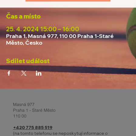
Čas a místo
25. 4. 2024 15:00 – 16:00
Praha 1, Masná 977, 110 00 Praha 1-Staré
Město, Česko
Sdílet událost
Masná 977
Praha 1 - Staré Město
110 00
+420 775 885 519
(na tomto telefonu se neposkytují informace o