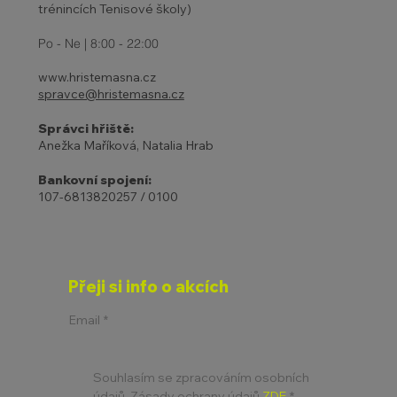
trénincích Tenisové školy)
Po - Ne | 8:00 - 22:00
www.hristemasna.cz
spravce@hristemasna.cz
Správci hřiště:
Anežka Maříková, Natalia Hrab
Bankovní spojení:
107-6813820257 / 0100
Přeji si info o akcích
Email
*
Souhlasím se zpracováním osobních 
údajů. Zásady ochrany údajů 
ZDE
*