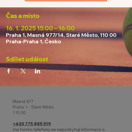
Čas a místo
16. 1. 2025 15:00 – 16:00
Praha 1, Masná 977/14, Staré Město, 110 00
Praha-Praha 1, Česko
Sdílet událost
Masná 977
Praha 1 - Staré Město
110 00
+420 775 885 519
(na tomto telefonu se neposkytují informace o