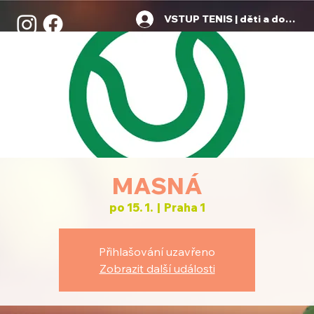
VSTUP TENIS | děti a dospělí
MASNÁ
po 15. 1.
  |  
Praha 1
Přihlašování uzavřeno
Zobrazit další události