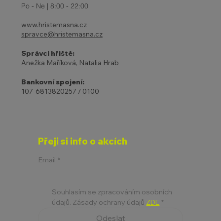
Po - Ne | 8:00 - 22:00
www.hristemasna.cz
spravce@hristemasna.cz
Správci hřiště:
Anežka Maříková, Natalia Hrab
Bankovní spojení:
107-6813820257 / 0100
Přeji si info o akcích
Email
*
Souhlasím se zpracováním osobních 
údajů. Zásady ochrany údajů 
ZDE
*
Odeslat