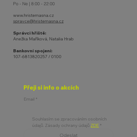
Po - Ne | 8:00 - 22:00
www.hristemasna.cz
spravce@hristemasna.cz
Správci hřiště:
Anežka Maříková, Natalia Hrab
Bankovní spojení:
107-6813820257 / 0100
Přeji si info o akcích
Email
*
Souhlasím se zpracováním osobních 
údajů. Zásady ochrany údajů 
ZDE
*
Odeslat