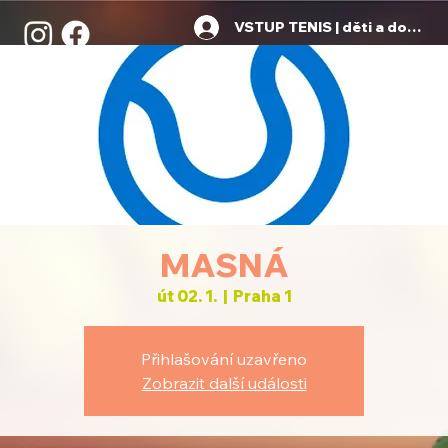
VSTUP TENIS | děti a dospělí
MASNÁ
út 02. 1.
  |  
Praha 1
Přihlašování uzavřeno
Zobrazit další události