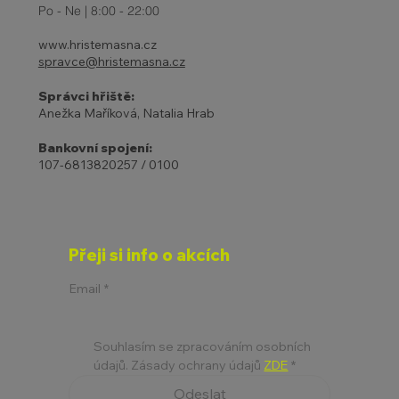
Po - Ne | 8:00 - 22:00
www.hristemasna.cz
spravce@hristemasna.cz
Správci hřiště:
Anežka Maříková, Natalia Hrab
Bankovní spojení:
107-6813820257 / 0100
Přeji si info o akcích
Email
*
Souhlasím se zpracováním osobních 
údajů. Zásady ochrany údajů 
ZDE
*
Odeslat