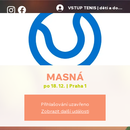
VSTUP TENIS | děti a dospělí
MASNÁ
po 18. 12.
  |  
Praha 1
Přihlašování uzavřeno
Zobrazit další události