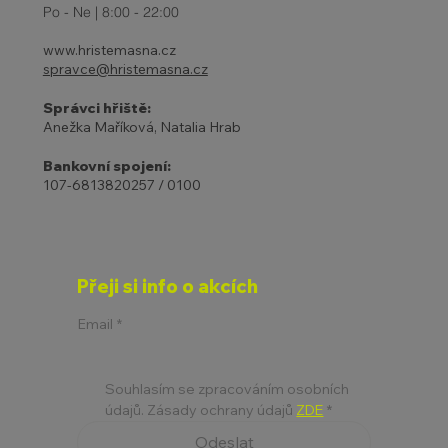
Po - Ne | 8:00 - 22:00
www.hristemasna.cz
spravce@hristemasna.cz
Správci hřiště:
Anežka Maříková, Natalia Hrab
Bankovní spojení:
107-6813820257 / 0100
Přeji si info o akcích
Email
*
Souhlasím se zpracováním osobních 
údajů. Zásady ochrany údajů 
ZDE
*
Odeslat