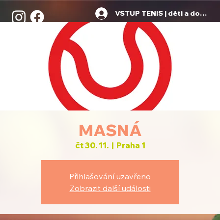
VSTUP TENIS | děti a dospělí
MASNÁ
čt 30. 11.
  |  
Praha 1
Přihlašování uzavřeno
Zobrazit další události