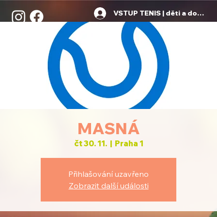
VSTUP TENIS | děti a dospělí
MASNÁ
čt 30. 11.
  |  
Praha 1
Přihlašování uzavřeno
Zobrazit další události