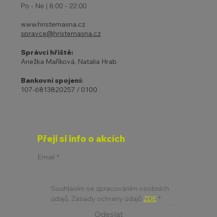
Po - Ne | 8:00 - 22:00
www.hristemasna.cz
spravce@hristemasna.cz
Správci hřiště:
Anežka Maříková, Natalia Hrab
Bankovní spojení:
107-6813820257 / 0100
Přeji si info o akcích
Email
*
Souhlasím se zpracováním osobních 
údajů. Zásady ochrany údajů 
ZDE
*
Odeslat