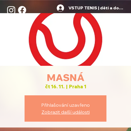
VSTUP TENIS | děti a dospělí
MASNÁ
čt 16. 11.
  |  
Praha 1
Přihlašování uzavřeno
Zobrazit další události