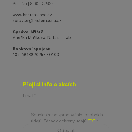
Po - Ne | 8:00 - 22:00
www.hristemasna.cz
spravce@hristemasna.cz
Správci hřiště:
Anežka Maříková, Natalia Hrab
Bankovní spojení:
107-6813820257 / 0100
Přeji si info o akcích
Email
*
Souhlasím se zpracováním osobních 
údajů. Zásady ochrany údajů 
ZDE
*
Odeslat