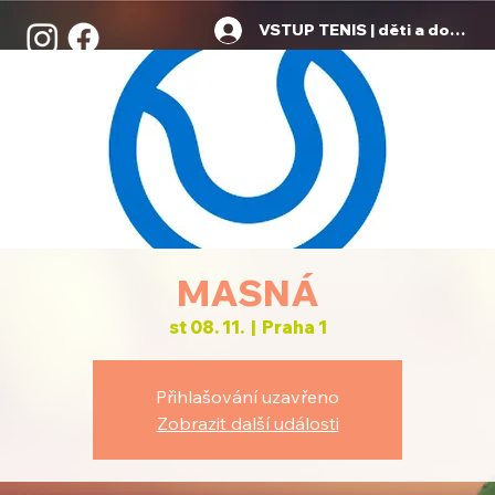
VSTUP TENIS | děti a dospělí
MASNÁ
st 08. 11.
  |  
Praha 1
Přihlašování uzavřeno
Zobrazit další události