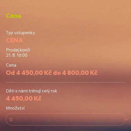
Cena
Typ vstupenky
CENA
Prodej končí
21. 8. 16:00
Cena
Od 4 450,00 Kč do 4 800,00 Kč
Děti s námi trénují celý rok
4 450,00 Kč
Množství