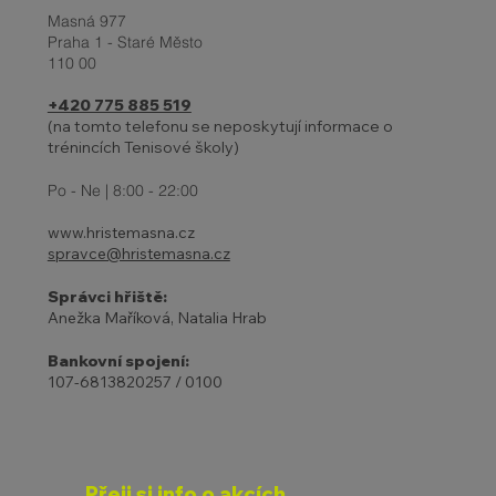
Masná 977
Praha 1 - Staré Město
110 00
+420 775 885 519
(na tomto telefonu se neposkytují informace o
trénincích Tenisové školy)
Po - Ne | 8:00 - 22:00
www.hristemasna.cz
spravce@hristemasna.cz
Správci hřiště:
Anežka Maříková, Natalia Hrab
Bankovní spojení:
107-6813820257 / 0100
Přeji si info o akcích