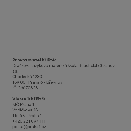
Provozovatel hřiště:
Dráčkova jazyková mateřská škola Beachclub Strahov,
z.s.
Chodecká 1230
169 00 Praha 6 - Břevnov
IČ: 26670828
Vlastník hřiště:
MČ Praha 1
Vodičkova 18
115 68 Praha 1
+420 221 097 111
posta@praha1.cz