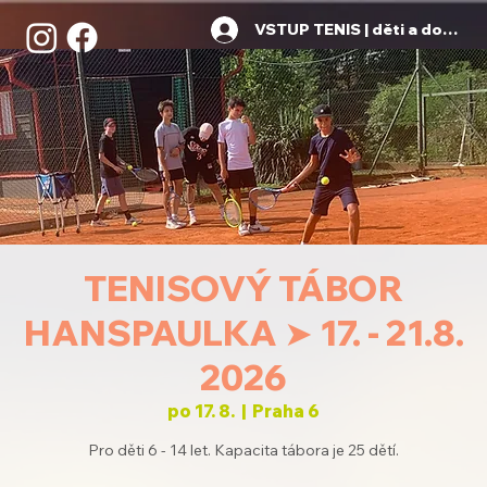
VSTUP TENIS | děti a dospělí
TENISOVÝ TÁBOR
HANSPAULKA ➤ 17. - 21.8.
2026
po 17. 8.
  |  
Praha 6
Pro děti 6 - 14 let. Kapacita tábora je 25 dětí.