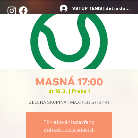
VSTUP TENIS | děti a dospělí
MASNÁ 17:00
út 18. 3.
  |  
Praha 1
ZELENÁ SKUPINA - MAXITENIS (10-14)
Přihlašování uzavřeno
Zobrazit další události