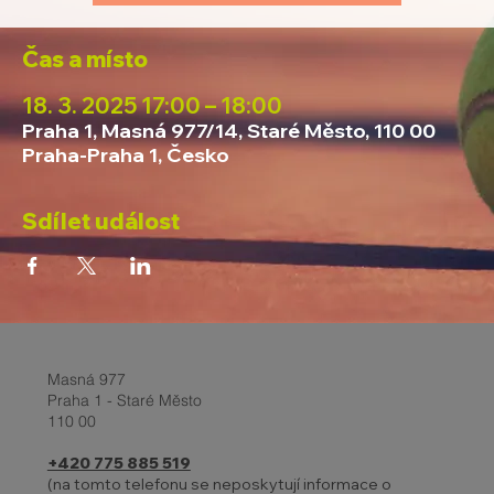
Čas a místo
18. 3. 2025 17:00 – 18:00
Praha 1, Masná 977/14, Staré Město, 110 00
Praha-Praha 1, Česko
Sdílet událost
Masná 977
Praha 1 - Staré Město
110 00
+420 775 885 519
(na tomto telefonu se neposkytují informace o