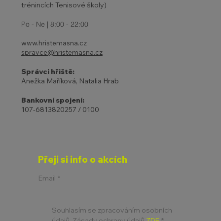
trénincích Tenisové školy)
Po - Ne | 8:00 - 22:00
www.hristemasna.cz
spravce@hristemasna.cz
Správci hřiště:
Anežka Maříková, Natalia Hrab
Bankovní spojení:
107-6813820257 / 0100
Přeji si info o akcích
Email
*
Souhlasím se zpracováním osobních 
údajů. Zásady ochrany údajů 
ZDE
*