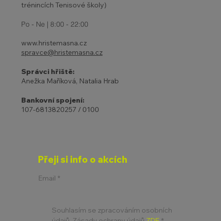
trénincích Tenisové školy)
Po - Ne | 8:00 - 22:00
www.hristemasna.cz
spravce@hristemasna.cz
Správci hřiště:
Anežka Maříková, Natalia Hrab
Bankovní spojení:
107-6813820257 / 0100
Přeji si info o akcích
Email
*
Souhlasím se zpracováním osobních 
údajů. Zásady ochrany údajů 
ZDE
*