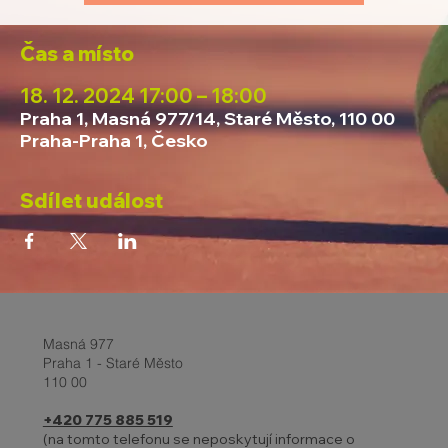
Čas a místo
18. 12. 2024 17:00 – 18:00
Praha 1, Masná 977/14, Staré Město, 110 00
Praha-Praha 1, Česko
Sdílet událost
Masná 977
Praha 1 - Staré Město
110 00
+420 775 885 519
(na tomto telefonu se neposkytují informace o