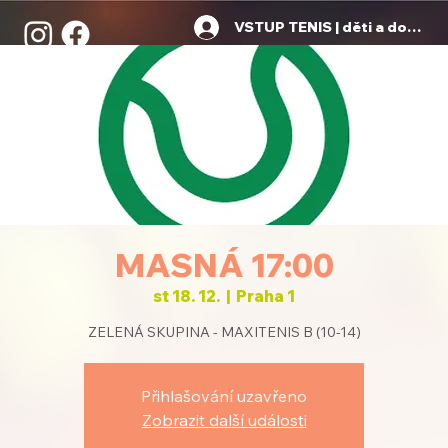
VSTUP TENIS | děti a dospělí
MASNÁ 17:00
st 18. 12.
  |  
Praha 1
ZELENÁ SKUPINA - MAXITENIS B (10-14)
Přihlašování uzavřeno
Zobrazit další události