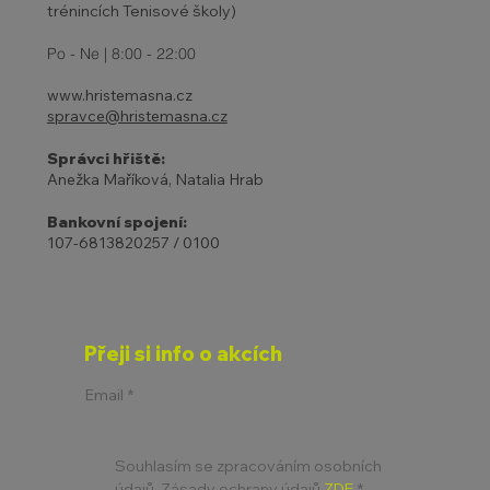
trénincích Tenisové školy)
Po - Ne | 8:00 - 22:00
www.hristemasna.cz
spravce@hristemasna.cz
Správci hřiště:
Anežka Maříková, Natalia Hrab
Bankovní spojení:
107-6813820257 / 0100
Přeji si info o akcích
Email
*
Souhlasím se zpracováním osobních 
údajů. Zásady ochrany údajů 
ZDE
*