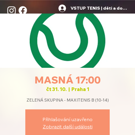
VSTUP TENIS | děti a dospělí
MASNÁ 17:00
čt 31. 10.
  |  
Praha 1
ZELENÁ SKUPINA - MAXITENIS B (10-14)
Přihlašování uzavřeno
Zobrazit další události