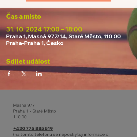
Čas a místo
31. 10. 2024 17:00 – 18:00
Praha 1, Masná 977/14, Staré Město, 110 00
Praha-Praha 1, Česko
Sdílet událost
Masná 977
Praha 1 - Staré Město
110 00
+420 775 885 519
(na tomto telefonu se neposkytují informace o