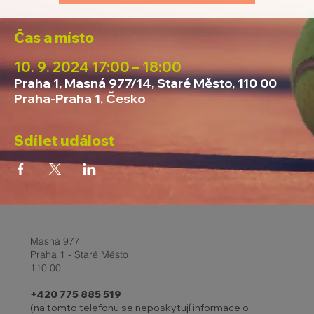
Čas a místo
10. 9. 2024 17:00 – 18:00
Praha 1, Masná 977/14, Staré Město, 110 00
Praha-Praha 1, Česko
Sdílet událost
Masná 977
Praha 1 - Staré Město
110 00
+420 775 885 519
(na tomto telefonu se neposkytují informace o