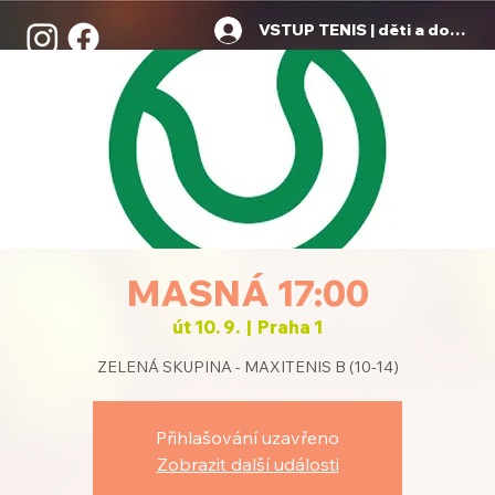
VSTUP TENIS | děti a dospělí
MASNÁ 17:00
út 10. 9.
  |  
Praha 1
ZELENÁ SKUPINA - MAXITENIS B (10-14)
Přihlašování uzavřeno
Zobrazit další události