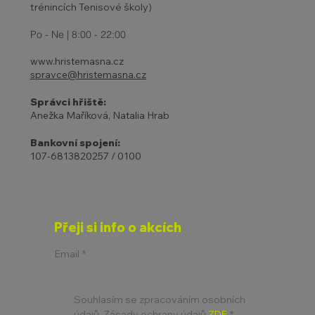
trénincích Tenisové školy)
Po - Ne | 8:00 - 22:00
www.hristemasna.cz
spravce@hristemasna.cz
Správci hřiště:
Anežka Maříková, Natalia Hrab
Bankovní spojení:
107-6813820257 / 0100
Přeji si info o akcích
Email
*
Souhlasím se zpracováním osobních 
údajů. Zásady ochrany údajů 
ZDE
*