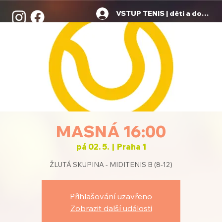
VSTUP TENIS | děti a dospělí
MASNÁ 16:00
pá 02. 5.
  |  
Praha 1
ŽLUTÁ SKUPINA - MIDITENIS B (8-12)
Přihlašování uzavřeno
Zobrazit další události