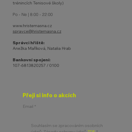
trénincích Tenisové školy)
Po - Ne | 8:00 - 22:00
www.hristemasna.cz
spravce@hristemasna.cz
Správci hřiště:
Anežka Maříková, Natalia Hrab
Bankovní spojení:
107-6813820257 / 0100
Přeji si info o akcích
Email
*
Souhlasím se zpracováním osobních 
údajů. Zásady ochrany údajů 
ZDE
*