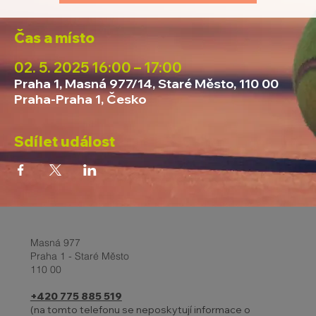
Čas a místo
02. 5. 2025 16:00 – 17:00
Praha 1, Masná 977/14, Staré Město, 110 00
Praha-Praha 1, Česko
Sdílet událost
Masná 977
Praha 1 - Staré Město
110 00
+420 775 885 519
(na tomto telefonu se neposkytují informace o