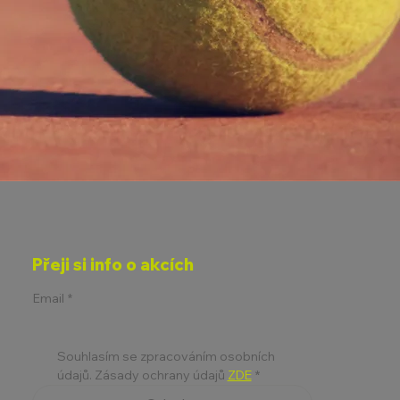
Přeji si info o akcích
Email
*
Souhlasím se zpracováním osobních 
údajů. Zásady ochrany údajů 
ZDE
*