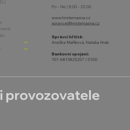
ĚLÍ
Po - Ne | 8:00 - 22:00
www.hristemasna.cz
ny
spravce@hristemasna.cz
jmenší
álu
Správci hřiště:
Anežka Maříková, Natalia Hrab
y
Bankovní spojení:
107-6813820257 / 0100
i provozovatele