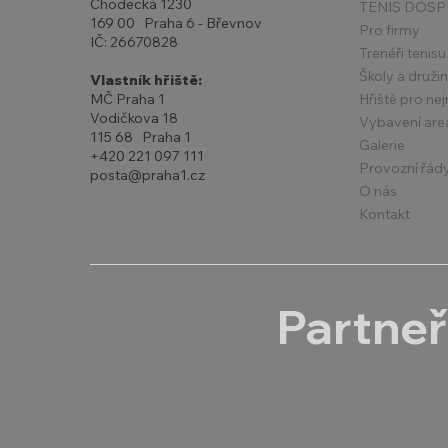
Chodecká 1230
TENIS DOSP
169 00 Praha 6 - Břevnov
Pro firmy
IČ: 26670828
Trenéři tenisu
Školy a druži
Vlastník hřiště:
Hřiště pro ne
MČ Praha 1
Vodičkova 18
Vybavení are
115 68 Praha 1
Galerie
+420 221 097 111
Provozní řád
posta@praha1.cz
O nás
Kontakt
Partneř