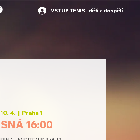
VSTUP TENIS | děti a dospělí
 10. 4.
  |  
Praha 1
SNÁ 16:00
INA - MIDITENIS B (8-12)