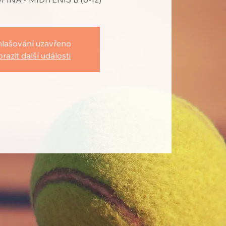
hlašování uzavřeno
razit další události