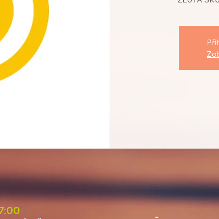
Při
Zob
17:00