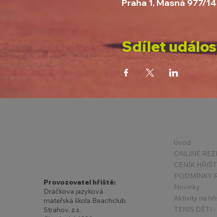
Praha 1, Masná 977/14
Sdílet událos
Úvod
ONLINE REZ
CENÍK HŘIŠ
Provozovatel hřiště:
Novinky
Dráčkova jazyková
Aktivity na hři
mateřská škola Beachclub
Strahov, z.s.