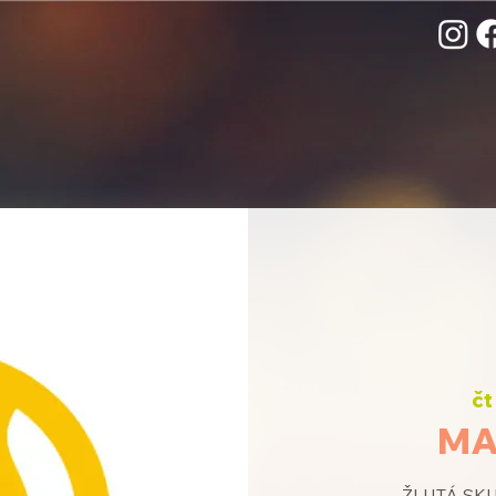
čt
MA
ŽLUTÁ SKUP