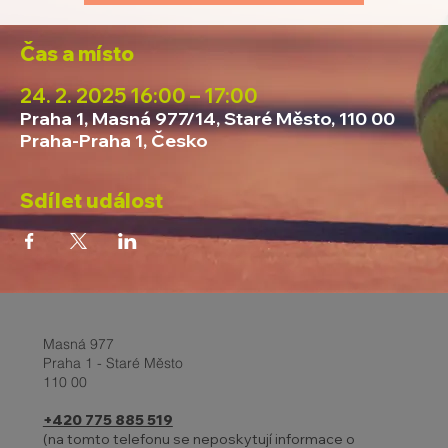
Čas a místo
24. 2. 2025 16:00 – 17:00
Praha 1, Masná 977/14, Staré Město, 110 00
Praha-Praha 1, Česko
Sdílet událost
Masná 977
Praha 1 - Staré Město
110 00
+420 775 885 519
(na tomto telefonu se neposkytují informace o