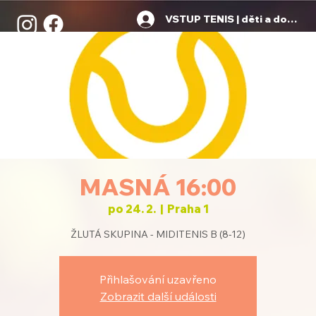
VSTUP TENIS | děti a dospělí
MASNÁ 16:00
po 24. 2.
  |  
Praha 1
ŽLUTÁ SKUPINA - MIDITENIS B (8-12)
Přihlašování uzavřeno
Zobrazit další události