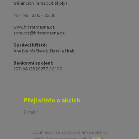
trénincích Tenisové školy)
Po - Ne | 8:00 - 22:00
www.hristemasna.cz
spravce@hristemasna.cz
Správci hřiště:
Anežka Maříková, Natalia Hrab
Bankovní spojení:
107-6813820257 / 0100
Přeji si info o akcích
Email
*
Souhlasím se zpracováním osobních 
údajů. Zásady ochrany údajů 
ZDE
*