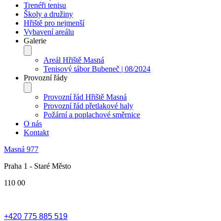
Trenéři tenisu
Školy a družiny
Hřiště pro nejmenší
Vybavení areálu
Galerie
Areál Hřiště Masná
Tenisový tábor Bubeneč | 08/2024
Provozní řády
Provozní řád Hřiště Masná
Provozní řád přetlakové haly
Požární a poplachové směrnice
O nás
Kontakt
Masná 977
Praha 1 - Staré Město
110 00
+420 775 885 519