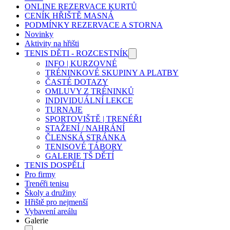
ONLINE REZERVACE KURTŮ
CENÍK HŘIŠTĚ MASNÁ
PODMÍNKY REZERVACE A STORNA
Novinky
Aktivity na hřišti
TENIS DĚTI - ROZCESTNÍK
INFO | KURZOVNÉ
TRÉNINKOVÉ SKUPINY A PLATBY
ČASTÉ DOTAZY
OMLUVY Z TRÉNINKŮ
INDIVIDUÁLNÍ LEKCE
TURNAJE
SPORTOVIŠTĚ | TRENÉŘI
STAŽENÍ / NAHRÁNÍ
ČLENSKÁ STRÁNKA
TENISOVÉ TÁBORY
GALERIE TŠ DĚTÍ
TENIS DOSPĚLÍ
Pro firmy
Trenéři tenisu
Školy a družiny
Hřiště pro nejmenší
Vybavení areálu
Galerie