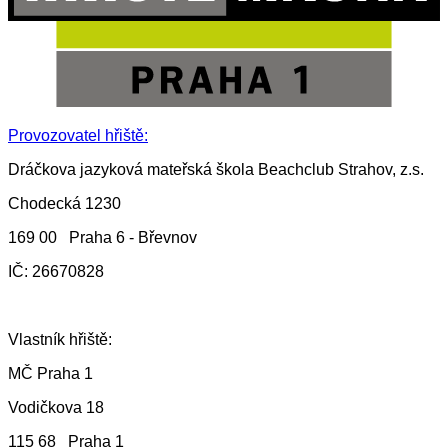
Provozovatel hřiště:
Dráčkova jazyková mateřská škola Beachclub Strahov, z.s.
Chodecká 1230
169 00 Praha 6 - Břevnov
IČ: 26670828
Vlastník hřiště:
MČ Praha 1
Vodičkova 18
115 68 Praha 1