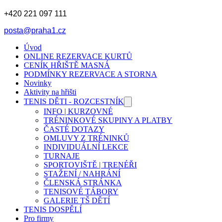
+420 221 097 111
posta@praha1.cz
Úvod
ONLINE REZERVACE KURTŮ
CENÍK HŘIŠTĚ MASNÁ
PODMÍNKY REZERVACE A STORNA
Novinky
Aktivity na hřišti
TENIS DĚTI - ROZCESTNÍK
INFO | KURZOVNÉ
TRÉNINKOVÉ SKUPINY A PLATBY
ČASTÉ DOTAZY
OMLUVY Z TRÉNINKŮ
INDIVIDUÁLNÍ LEKCE
TURNAJE
SPORTOVIŠTĚ | TRENÉŘI
STAŽENÍ / NAHRÁNÍ
ČLENSKÁ STRÁNKA
TENISOVÉ TÁBORY
GALERIE TŠ DĚTÍ
TENIS DOSPĚLÍ
Pro firmy