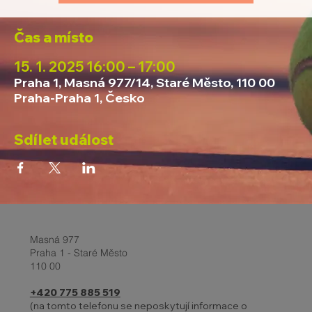
Čas a místo
15. 1. 2025 16:00 – 17:00
Praha 1, Masná 977/14, Staré Město, 110 00
Praha-Praha 1, Česko
Sdílet událost
Masná 977
Praha 1 - Staré Město
110 00
+420 775 885 519
(na tomto telefonu se neposkytují informace o