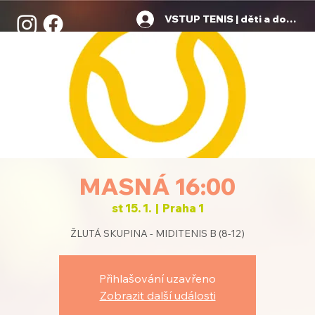
VSTUP TENIS | děti a dospělí
MASNÁ 16:00
st 15. 1.
  |  
Praha 1
ŽLUTÁ SKUPINA - MIDITENIS B (8-12)
Přihlašování uzavřeno
Zobrazit další události