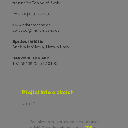
trénincích Tenisové školy)
Po - Ne | 8:00 - 22:00
www.hristemasna.cz
spravce@hristemasna.cz
Správci hřiště:
Anežka Maříková, Natalia Hrab
Bankovní spojení:
107-6813820257 / 0100
Přeji si info o akcích
Email
*
Souhlasím se zpracováním osobních 
údajů. Zásady ochrany údajů 
ZDE
*