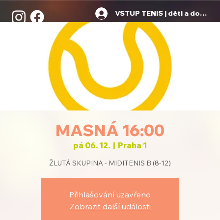
VSTUP TENIS | děti a dospělí
MASNÁ 16:00
pá 06. 12.
  |  
Praha 1
ŽLUTÁ SKUPINA - MIDITENIS B (8-12)
Přihlašování uzavřeno
Zobrazit další události