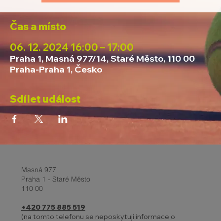
Čas a místo
06. 12. 2024 16:00 – 17:00
Praha 1, Masná 977/14, Staré Město, 110 00
Praha-Praha 1, Česko
Sdílet událost
Masná 977
Praha 1 - Staré Město
110 00
+420 775 885 519
(na tomto telefonu se neposkytují informace o