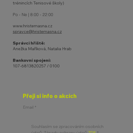
trénincích Tenisové školy)
Po - Ne | 8:00 - 22:00
www.hristemasna.cz
spravce@hristemasna.cz
Správci hřiště:
Anežka Maříková, Natalia Hrab
Bankovní spojení:
107-6813820257 / 0100
Přeji si info o akcích
Email
*
Souhlasím se zpracováním osobních 
údajů. Zásady ochrany údajů 
ZDE
*