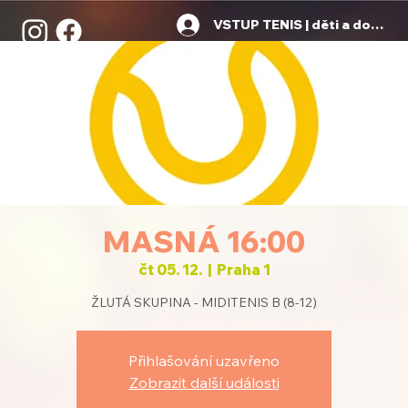
VSTUP TENIS | děti a dospělí
MASNÁ 16:00
čt 05. 12.
  |  
Praha 1
ŽLUTÁ SKUPINA - MIDITENIS B (8-12)
Přihlašování uzavřeno
Zobrazit další události