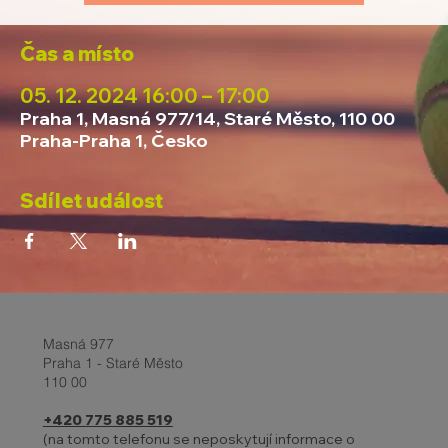
Čas a místo
05. 12. 2024 16:00 – 17:00
Praha 1, Masná 977/14, Staré Město, 110 00
Praha-Praha 1, Česko
Sdílet událost
Masná 977
Praha 1 - Staré Město
110 00
+420 775 885 519
(na tomto telefonu se neposkytují informace o