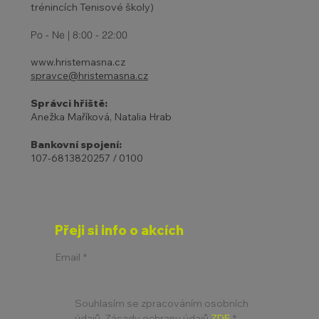
trénincích Tenisové školy)
Po - Ne | 8:00 - 22:00
www.hristemasna.cz
spravce@hristemasna.cz
Správci hřiště:
Anežka Maříková, Natalia Hrab
Bankovní spojení:
107-6813820257 / 0100
Přeji si info o akcích
Email
*
Souhlasím se zpracováním osobních 
údajů. Zásady ochrany údajů 
ZDE
*