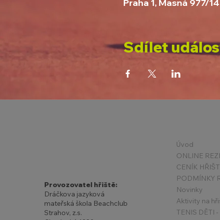
Praha 1, Masná 977/14
Sdílet událos
Úvod
ONLINE REZ
CENÍK HŘIŠ
Provozovatel hřiště:
Novinky
Dráčkova jazyková
Aktivity na hři
mateřská škola Beachclub
Strahov, z.s.