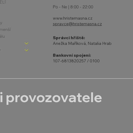
ĚLÍ
Po - Ne | 8:00 - 22:00
www.hristemasna.cz
ny
spravce@hristemasna.cz
jmenší
álu
Správci hřiště:
Anežka Maříková, Natalia Hrab
y
Bankovní spojení:
107-6813820257 / 0100
i provozovatele