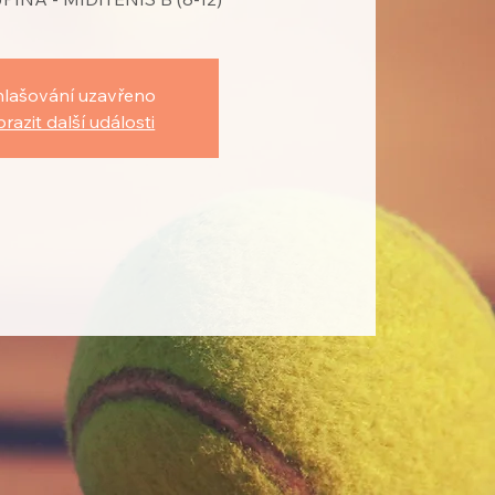
hlašování uzavřeno
razit další události