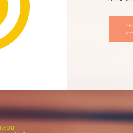
Při
Zob
 17:00