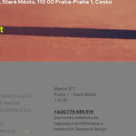
, Staré Město, 110 00 Praha-Praha 1, Česko
t
Masná 977
Praha 1 - Staré Město
ERVACE KURTŮ
110 00
TĚ MASNÁ
PODMÍNKY REZERVACE A STORNA
+420 775 885 519
(na tomto telefonu se
neposkytují informace o
šti
trénincích Tenisové školy)
TENIS DĚTI - ROZCESTNÍK