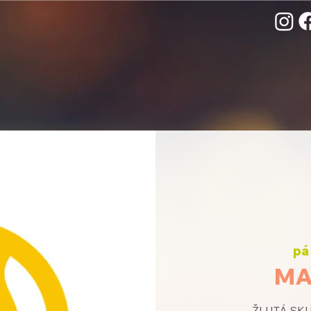
pá 
MA
ŽLUTÁ SKUP