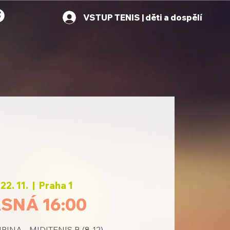
VSTUP TENIS | děti a dospělí
22. 11.
  |  
Praha 1
SNÁ 16:00
INA - MIDITENIS B (8-12)