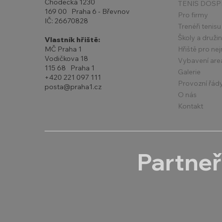
Chodecká 1230
TENIS DOSP
169 00 Praha 6 - Břevnov
Pro firmy
IČ: 26670828
Trenéři tenisu
Školy a druži
Vlastník hřiště:
Hřiště pro ne
MČ Praha 1
Vodičkova 18
Vybavení are
115 68 Praha 1
Galerie
+420 221 097 111
Provozní řád
posta@praha1.cz
O nás
Kontakt
Partneř