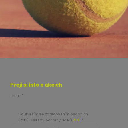
Přeji si info o akcích
Email
*
Souhlasím se zpracováním osobních 
údajů. Zásady ochrany údajů 
ZDE
*