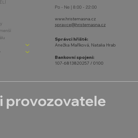
ĚLÍ
Po - Ne | 8:00 - 22:00
www.hristemasna.cz
ny
spravce@hristemasna.cz
jmenší
álu
Správci hřiště:
Anežka Maříková, Natalia Hrab
y
Bankovní spojení:
107-6813820257 / 0100
i provozovatele