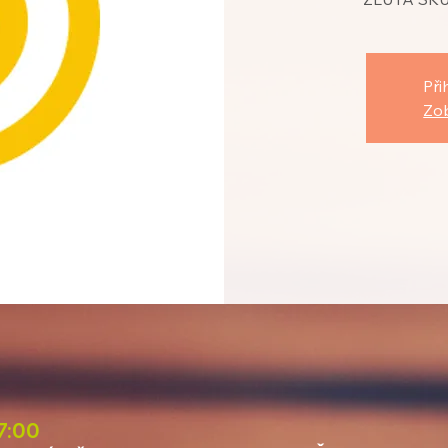
Při
Zob
17:00