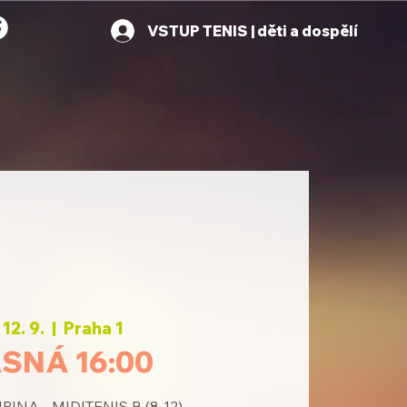
VSTUP TENIS | děti a dospělí
 12. 9.
  |  
Praha 1
SNÁ 16:00
INA - MIDITENIS B (8-12)