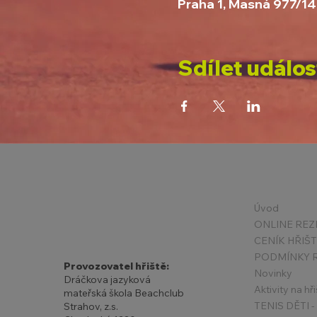
Praha 1, Masná 977/14
Sdílet událos
Úvod
ONLINE REZ
CENÍK HŘIŠ
Provozovatel hřiště:
Novinky
Dráčkova jazyková
Aktivity na hři
mateřská škola Beachclub
Strahov, z.s.