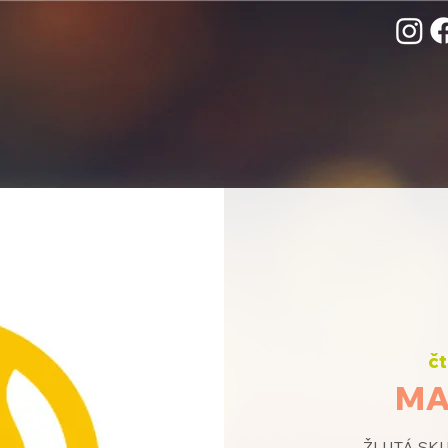
čt
MA
ŽLUTÁ SKUP