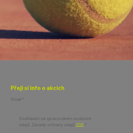
Přeji si info o akcích
Email
*
Souhlasím se zpracováním osobních 
údajů. Zásady ochrany údajů 
ZDE
*