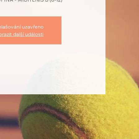
hlašování uzavřeno
razit další události