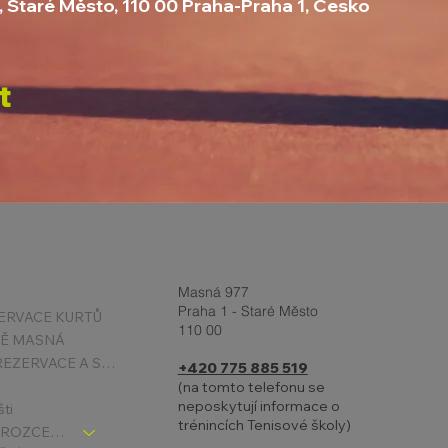
, Staré Město, 110 00 Praha-Praha 1, Česko
t
Masná 977
Praha 1 - Staré Město
ERVACE KURTŮ
110 00
TĚ MASNÁ
PODMÍNKY REZERVACE A STORNA
+420 775 885 519
(na tomto telefonu se
neposkytují informace o
šti
trénincích Tenisové školy)
TENIS DĚTI - ROZCESTNÍK