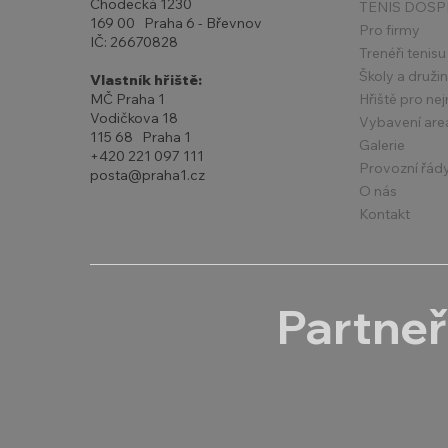
Chodecká 1230
TENIS DOSP
169 00 Praha 6 - Břevnov
Pro firmy
IČ: 26670828
Trenéři tenisu
Školy a druži
Vlastník hřiště:
Hřiště pro ne
MČ Praha 1
Vodičkova 18
Vybavení are
115 68 Praha 1
Galerie
+420 221 097 111
Provozní řád
posta@praha1.cz
O nás
Kontakt
Partneř