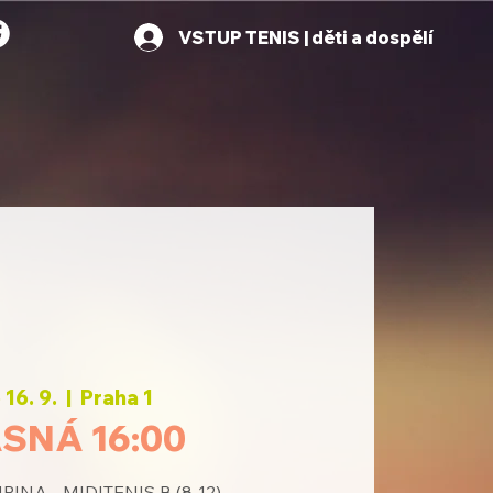
VSTUP TENIS | děti a dospělí
 16. 9.
  |  
Praha 1
SNÁ 16:00
INA - MIDITENIS B (8-12)