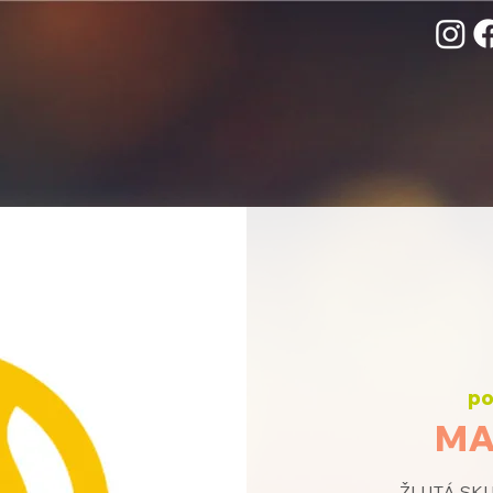
po
MA
ŽLUTÁ SKUP