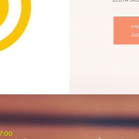
Při
Zob
17:00