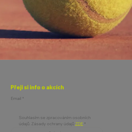
Přeji si info o akcích
Email
*
Souhlasím se zpracováním osobních 
údajů. Zásady ochrany údajů 
ZDE
*