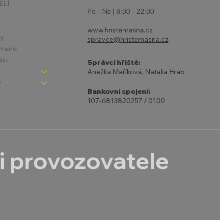
ĚLÍ
Po - Ne | 8:00 - 22:00
www.hristemasna.cz
ny
spravce@hristemasna.cz
jmenší
álu
Správci hřiště:
Anežka Maříková, Natalia Hrab
y
Bankovní spojení:
107-6813820257 / 0100
i provozovatele