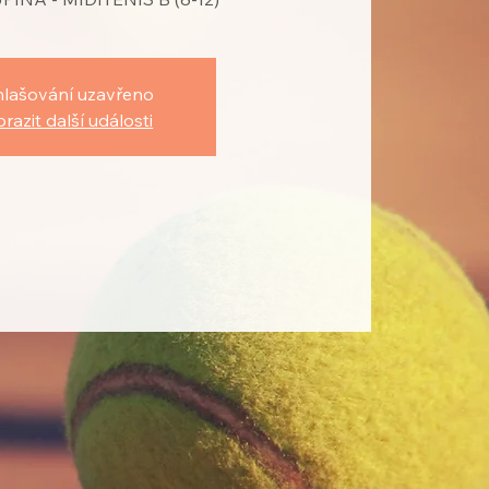
hlašování uzavřeno
razit další události