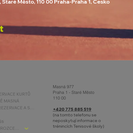
, Staré Město, 110 00 Praha-Praha 1, Česko
t
Masná 977
Praha 1 - Staré Město
ERVACE KURTŮ
110 00
TĚ MASNÁ
PODMÍNKY REZERVACE A STORNA
+420 775 885 519
(na tomto telefonu se
neposkytují informace o
šti
trénincích Tenisové školy)
TENIS DĚTI - ROZCESTNÍK