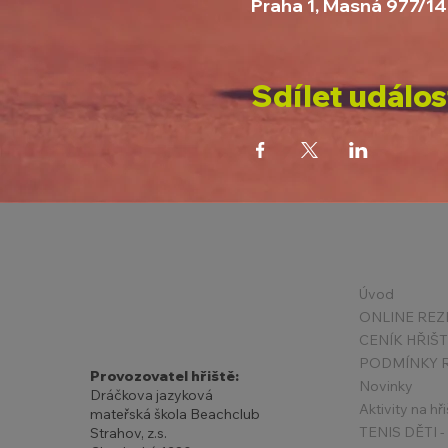
Praha 1, Masná 977/14
Sdílet událos
Úvod
ONLINE REZ
CENÍK HŘIŠ
Provozovatel hřiště:
Novinky
Dráčkova jazyková
Aktivity na hři
mateřská škola Beachclub
Strahov, z.s.