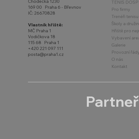
Chodecká 1230
TENIS DOSP
169 00 Praha 6 - Břevnov
Pro firmy
IČ: 26670828
Trenéři tenisu
Školy a druži
Vlastník hřiště:
Hřiště pro ne
MČ Praha 1
Vodičkova 18
Vybavení are
115 68 Praha 1
Galerie
+420 221 097 111
Provozní řád
posta@praha1.cz
O nás
Kontakt
Partneř