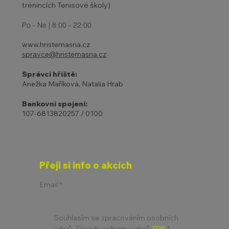
trénincích Tenisové školy)
Po - Ne | 8:00 - 22:00
www.hristemasna.cz
spravce@hristemasna.cz
Správci hřiště:
Anežka Maříková, Natalia Hrab
Bankovní spojení:
107-6813820257 / 0100
Přeji si info o akcích
Email
*
Souhlasím se zpracováním osobních 
údajů. Zásady ochrany údajů 
ZDE
*