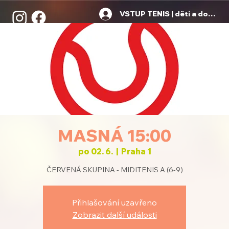
VSTUP TENIS | děti a dospělí
MASNÁ 15:00
po 02. 6.
  |  
Praha 1
ČERVENÁ SKUPINA - MIDITENIS A (6-9)
Přihlašování uzavřeno
Zobrazit další události