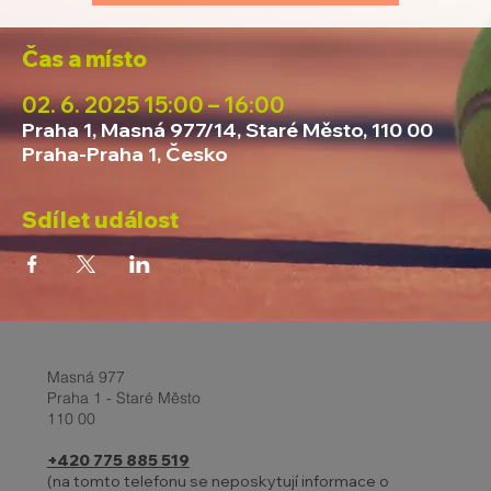
Čas a místo
02. 6. 2025 15:00 – 16:00
Praha 1, Masná 977/14, Staré Město, 110 00
Praha-Praha 1, Česko
Sdílet událost
Masná 977
Praha 1 - Staré Město
110 00
+420 775 885 519
(na tomto telefonu se neposkytují informace o