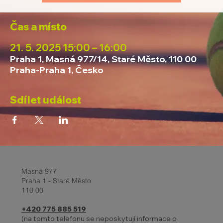
Čas a místo
21. 5. 2025 15:00 – 16:00
Praha 1, Masná 977/14, Staré Město, 110 00
Praha-Praha 1, Česko
Sdílet událost
Masná 977
Praha 1 - Staré Město
110 00
+420 775 885 519
(na tomto telefonu se neposkytují informace o