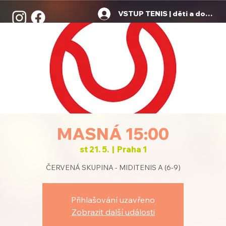
VSTUP TENIS | děti a dospělí
MASNÁ 15:00
st 21. 5.
  |  
Praha 1
ČERVENÁ SKUPINA - MIDITENIS A (6-9)
Přihlašování uzavřeno
Zobrazit další události