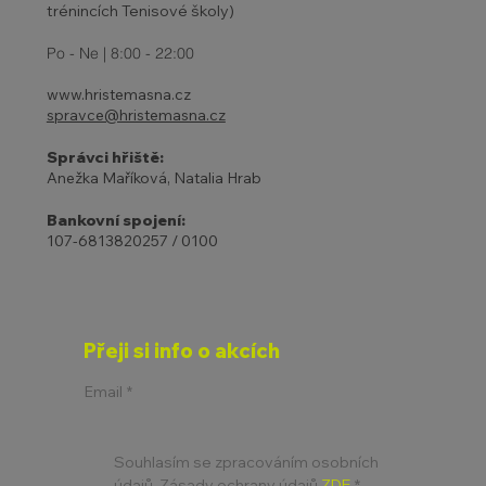
trénincích Tenisové školy)
Po - Ne | 8:00 - 22:00
www.hristemasna.cz
spravce@hristemasna.cz
Správci hřiště:
Anežka Maříková, Natalia Hrab
Bankovní spojení:
107-6813820257 / 0100
Přeji si info o akcích
Email
*
Souhlasím se zpracováním osobních 
údajů. Zásady ochrany údajů 
ZDE
*