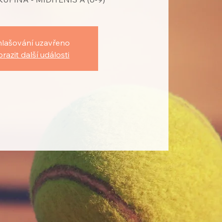
hlašování uzavřeno
razit další události