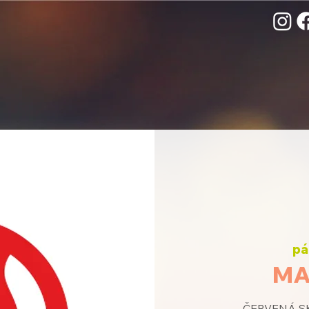
pá
MA
ČERVENÁ SK