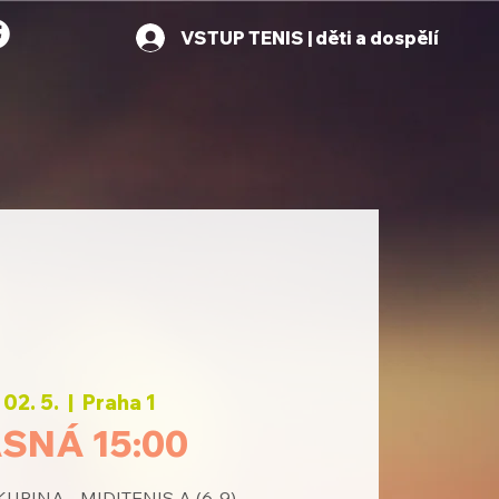
VSTUP TENIS | děti a dospělí
 02. 5.
  |  
Praha 1
SNÁ 15:00
UPINA - MIDITENIS A (6-9)