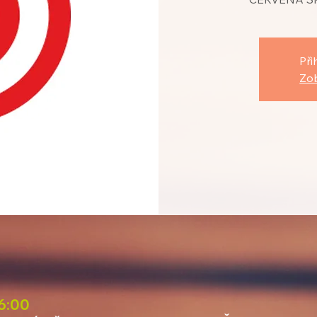
Při
Zob
16:00