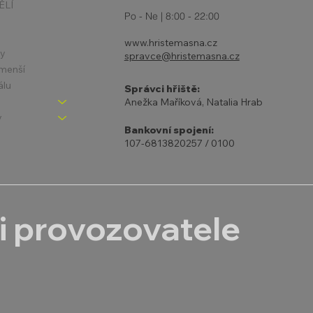
ĚLÍ
Po - Ne | 8:00 - 22:00
www.hristemasna.cz
ny
spravce@hristemasna.cz
jmenší
álu
Správci hřiště:
Anežka Maříková, Natalia Hrab
y
Bankovní spojení:
107-6813820257 / 0100
i provozovatele