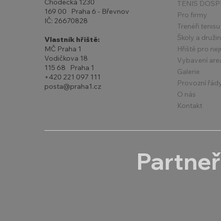
Chodecká 1230
TENIS DOSP
169 00 Praha 6 - Břevnov
Pro firmy
IČ: 26670828
Trenéři tenisu
Školy a druži
Vlastník hřiště:
Hřiště pro ne
MČ Praha 1
Vodičkova 18
Vybavení are
115 68 Praha 1
Galerie
+420 221 097 111
Provozní řád
posta@praha1.cz
O nás
Kontakt
Partneř