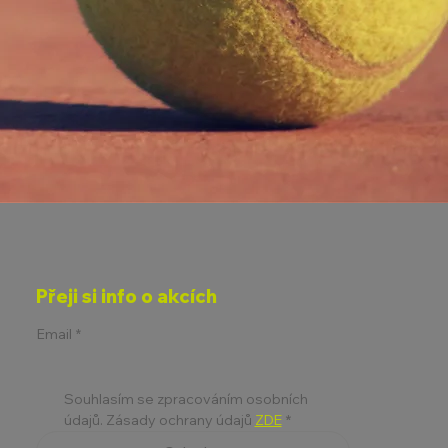
Přeji si info o akcích
Email
*
Souhlasím se zpracováním osobních 
údajů. Zásady ochrany údajů 
ZDE
*