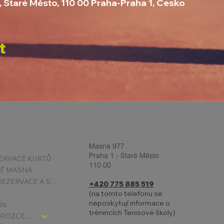
, Staré Město, 110 00 Praha-Praha 1, Česko
t
Masná 977
Praha 1 - Staré Město
ERVACE KURTŮ
110 00
TĚ MASNÁ
PODMÍNKY REZERVACE A STORNA
+420 775 885 519
(na tomto telefonu se
neposkytují informace o
šti
trénincích Tenisové školy)
TENIS DĚTI - ROZCESTNÍK