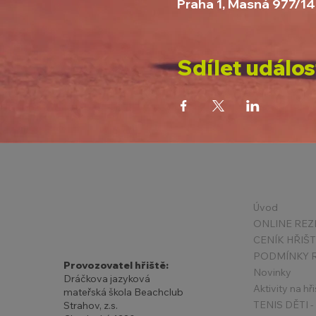
Praha 1, Masná 977/14
Sdílet událos
Úvod
ONLINE REZ
CENÍK HŘIŠ
Provozovatel hřiště:
Novinky
Dráčkova jazyková
Aktivity na hři
mateřská škola Beachclub
Strahov, z.s.