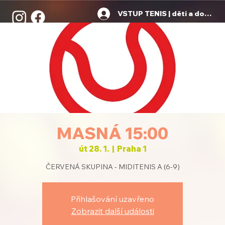
VSTUP TENIS | děti a dospělí
MASNÁ 15:00
út 28. 1.
  |  
Praha 1
ČERVENÁ SKUPINA - MIDITENIS A (6-9)
Přihlašování uzavřeno
Zobrazit další události