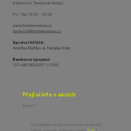
trénincích Tenisové školy)
Po - Ne | 8:00 - 22:00
www.hristemasna.cz
spravce@hristemasna.cz
Správci hřiště:
Anežka Maříková, Natalia Hrab
Bankovní spojení:
107-6813820257 / 0100
Přeji si info o akcích
Email
*
Souhlasím se zpracováním osobních 
údajů. Zásady ochrany údajů 
ZDE
*