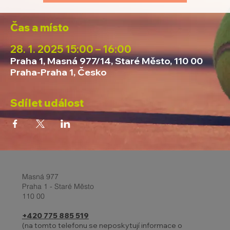
Čas a místo
28. 1. 2025 15:00 – 16:00
Praha 1, Masná 977/14, Staré Město, 110 00
Praha-Praha 1, Česko
Sdílet událost
Masná 977
Praha 1 - Staré Město
110 00
+420 775 885 519
(na tomto telefonu se neposkytují informace o