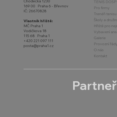
Chodecká 1230
TENIS DOSP
169 00 Praha 6 - Břevnov
Pro firmy
IČ: 26670828
Trenéři tenisu
Školy a druži
Vlastník hřiště:
Hřiště pro ne
MČ Praha 1
Vodičkova 18
Vybavení are
115 68 Praha 1
Galerie
+420 221 097 111
Provozní řád
posta@praha1.cz
O nás
Kontakt
Partneř