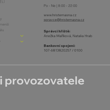
ĚLÍ
Po - Ne | 8:00 - 22:00
www.hristemasna.cz
ny
spravce@hristemasna.cz
jmenší
álu
Správci hřiště:
Anežka Maříková, Natalia Hrab
y
Bankovní spojení:
107-6813820257 / 0100
i provozovatele