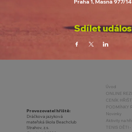
Praha 1, Masná 977/14
Sdílet událos
Úvod
ONLINE REZ
CENÍK HŘIŠ
Provozovatel hřiště:
Novinky
Dráčkova jazyková
Aktivity na hři
mateřská škola Beachclub
Strahov, z.s.