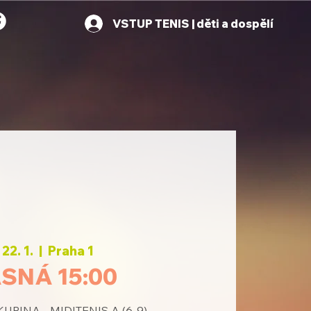
VSTUP TENIS | děti a dospělí
 22. 1.
  |  
Praha 1
SNÁ 15:00
UPINA - MIDITENIS A (6-9)