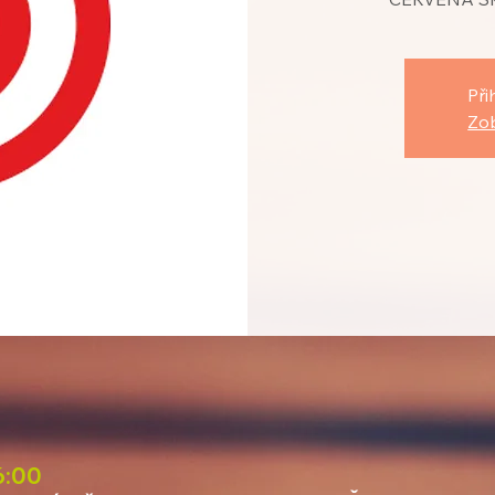
Při
Zob
6:00