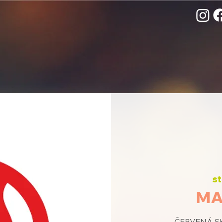
st
MA
ČERVENÁ SK