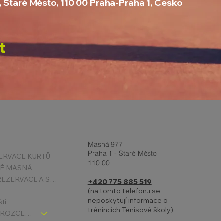
, Staré Město, 110 00 Praha-Praha 1, Česko
t
Masná 977
Praha 1 - Staré Město
ERVACE KURTŮ
110 00
TĚ MASNÁ
PODMÍNKY REZERVACE A STORNA
+420 775 885 519
(na tomto telefonu se
neposkytují informace o
šti
trénincích Tenisové školy)
TENIS DĚTI - ROZCESTNÍK