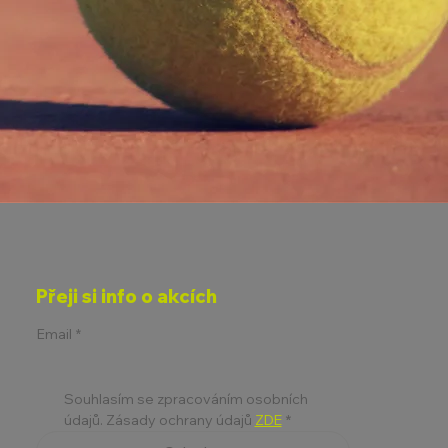
Přeji si info o akcích
Email
*
Souhlasím se zpracováním osobních 
údajů. Zásady ochrany údajů 
ZDE
*