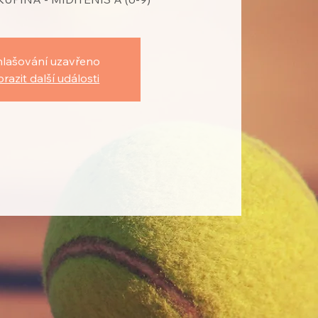
hlašování uzavřeno
razit další události