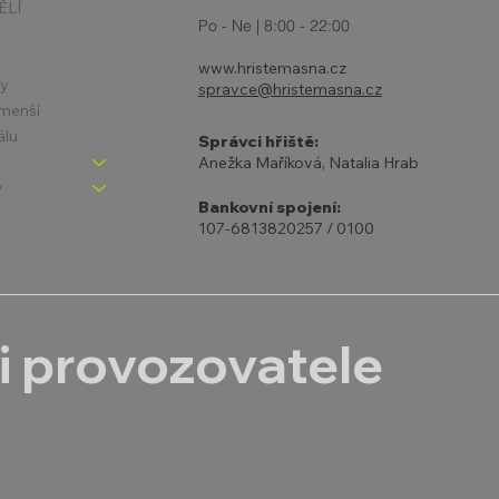
ĚLÍ
Po - Ne | 8:00 - 22:00
www.hristemasna.cz
ny
spravce@hristemasna.cz
jmenší
álu
Správci hřiště:
Anežka Maříková, Natalia Hrab
y
Bankovní spojení:
107-6813820257 / 0100
i provozovatele