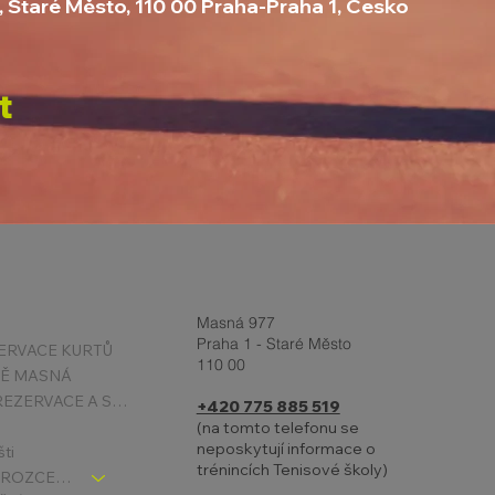
, Staré Město, 110 00 Praha-Praha 1, Česko
t
Masná 977
Praha 1 - Staré Město
ERVACE KURTŮ
110 00
TĚ MASNÁ
PODMÍNKY REZERVACE A STORNA
+420 775 885 519
(na tomto telefonu se
neposkytují informace o
šti
trénincích Tenisové školy)
TENIS DĚTI - ROZCESTNÍK