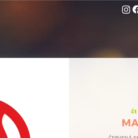
čt 
MA
ČERVENÁ SK