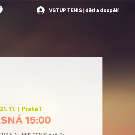
VSTUP TENIS | děti a dospělí
21. 11.
  |  
Praha 1
SNÁ 15:00
UPINA - MIDITENIS A (6-9)