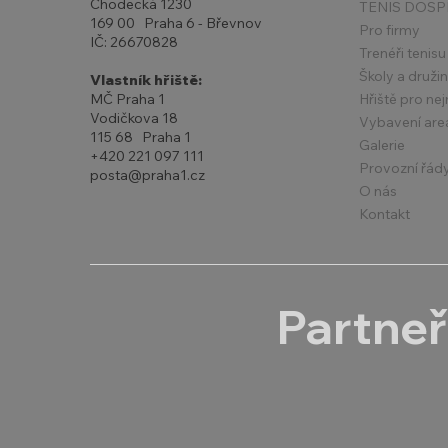
Chodecká 1230
TENIS DOSP
169 00 Praha 6 - Břevnov
Pro firmy
IČ: 26670828
Trenéři tenisu
Školy a druži
Vlastník hřiště:
Hřiště pro ne
MČ Praha 1
Vodičkova 18
Vybavení are
115 68 Praha 1
Galerie
+420 221 097 111
Provozní řád
posta@praha1.cz
O nás
Kontakt
Partneř