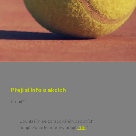
Přeji si info o akcích
Email
*
Souhlasím se zpracováním osobních 
údajů. Zásady ochrany údajů 
ZDE
*