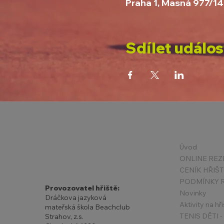
Praha 1, Masná 977/14
Sdílet událos
Úvod
ONLINE REZ
CENÍK HŘIŠ
Provozovatel hřiště:
Novinky
Dráčkova jazyková
Aktivity na hři
mateřská škola Beachclub
Strahov, z.s.