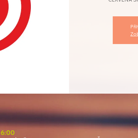
Při
Zob
 16:00