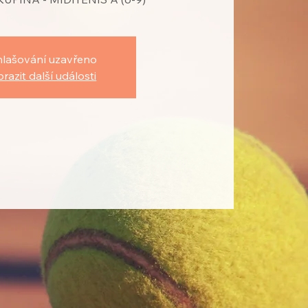
hlašování uzavřeno
razit další události