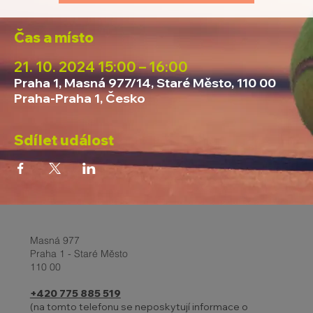
Čas a místo
21. 10. 2024 15:00 – 16:00
Praha 1, Masná 977/14, Staré Město, 110 00
Praha-Praha 1, Česko
Sdílet událost
Masná 977
Praha 1 - Staré Město
110 00
+420 775 885 519
(na tomto telefonu se neposkytují informace o