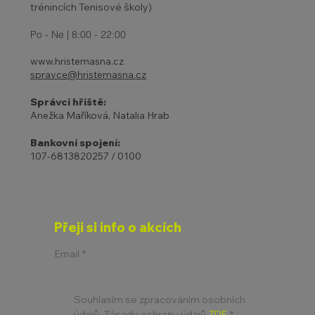
trénincích Tenisové školy)
Po - Ne | 8:00 - 22:00
www.hristemasna.cz
spravce@hristemasna.cz
Správci hřiště:
Anežka Maříková, Natalia Hrab
Bankovní spojení:
107-6813820257 / 0100
Přeji si info o akcích
Email
*
Souhlasím se zpracováním osobních 
údajů. Zásady ochrany údajů 
ZDE
*