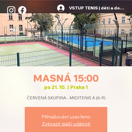
VSTUP TENIS | děti a dospělí
MASNÁ 15:00
po 21. 10.
  |  
Praha 1
ČERVENÁ SKUPINA - MIDITENIS A (6-9)
Přihlašování uzavřeno
Zobrazit další události