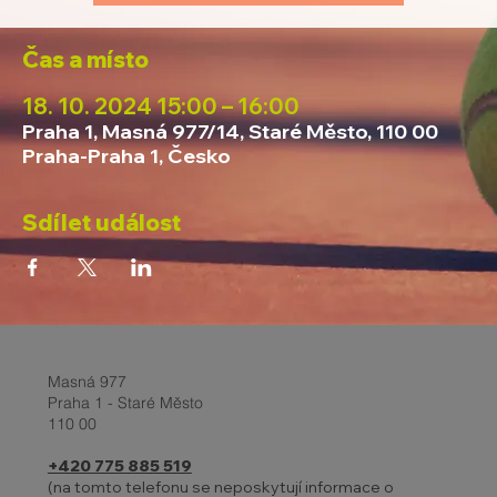
Čas a místo
18. 10. 2024 15:00 – 16:00
Praha 1, Masná 977/14, Staré Město, 110 00
Praha-Praha 1, Česko
Sdílet událost
Masná 977
Praha 1 - Staré Město
110 00
+420 775 885 519
(na tomto telefonu se neposkytují informace o