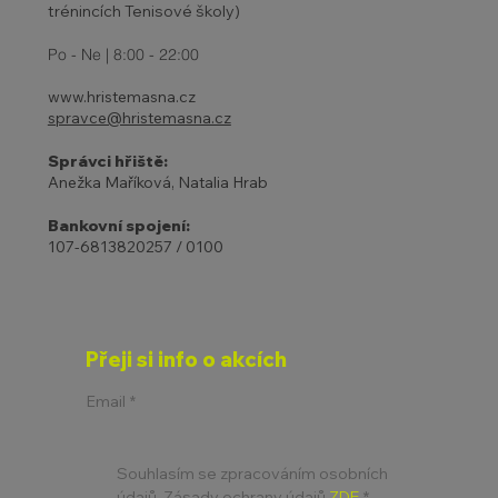
trénincích Tenisové školy)
Po - Ne | 8:00 - 22:00
www.hristemasna.cz
spravce@hristemasna.cz
Správci hřiště:
Anežka Maříková, Natalia Hrab
Bankovní spojení:
107-6813820257 / 0100
Přeji si info o akcích
Email
*
Souhlasím se zpracováním osobních 
údajů. Zásady ochrany údajů 
ZDE
*