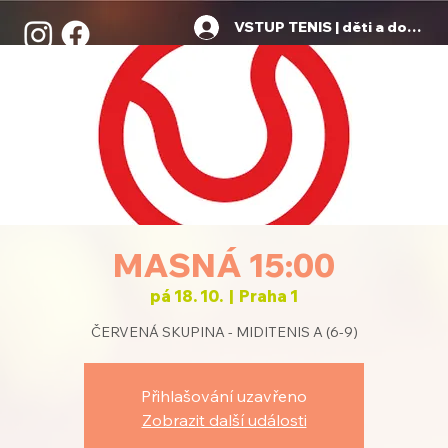
VSTUP TENIS | děti a dospělí
MASNÁ 15:00
pá 18. 10.
  |  
Praha 1
ČERVENÁ SKUPINA - MIDITENIS A (6-9)
Přihlašování uzavřeno
Zobrazit další události